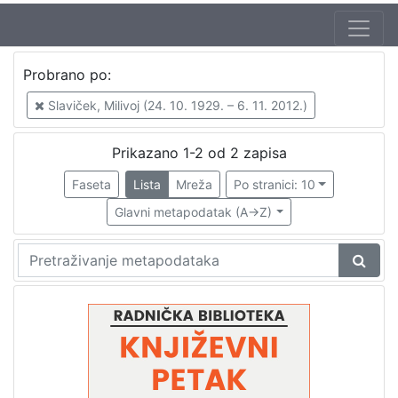
Autor
Probrano po:
Slaviček, Milivoj (24. 10. 1929. – 6. 11. 2012.)
2
Slaviček, Milivoj (24. 10. 1929. – 6. 11. 2012.)
Mudri-Škunca, Vera
1
Škunca, Stanislav
1
Prikazano 1-2 od 2 zapisa
Malec Utrobičić, Jasna (30. 09. 1944.)
1
Faseta
Lista
Mreža
Po stranici: 10
Rumora, Ante
1
Glavni metapodatak (A->Z)
[
5
]
Izdavač
Knjižnice grada Zagreba
2