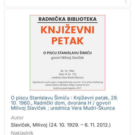
1
[
2
]
Prava
Zaštićeno autorskim pravom
2
[
1
]
Vrsta
O piscu Stanislavu Šimiću : Književni petak, 28.
građe
10. 1960., Radnički dom, dvorana H / govori
Milivoj Slaviček ; urednica Vera Mudri-Škunca
zvučna građa - neglazbena
2
Autor
Slaviček, Milivoj (24. 10. 1929. – 6. 11. 2012.)
Nakladnik