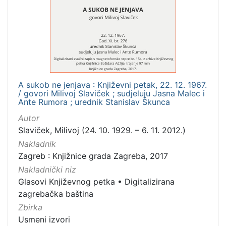
[
1
]
Mjesto
izdanja
A sukob ne jenjava : Književni petak, 22. 12. 1967.
Zagreb
2
/ govori Milivoj Slaviček ; sudjeluju Jasna Malec i
Ante Rumora ; urednik Stanislav Škunca
Autor
Slaviček, Milivoj (24. 10. 1929. – 6. 11. 2012.)
[
1
Nakladnik
]
Zagreb : Knjižnice grada Zagreba, 2017
Nakladnička
Nakladnički niz
cjelina
Glasovi Književnog petka
•
Digitalizirana
Digitalizirana zagrebačka baština
2
zagrebačka baština
Glasovi Književnog petka
2
Zbirka
Usmeni izvori