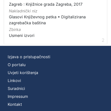
[
Zagreb : Knjižnice grada Zagreba, 2017
1
Nakladnički niz
]
Glasovi Književnog petka
•
Digitalizirana
Zbirka
zagrebačka baština
Usmeni izvori
2
Zbirka
Usmeni izvori
2
[
1
Izjava o pristupačnosti
]
O portalu
Uvjeti korištenja
Linkovi
Suradnici
Impressum
Kontakt