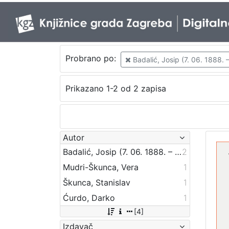
Probrano po:
Badalić, Josip (7. 06. 1888. –
Prikazano 1-2 od 2 zapisa
Autor
Badalić, Josip (7. 06. 1888. – 11. 08. 1985.)
2
Mudri-Škunca, Vera
1
Škunca, Stanislav
1
Ćurdo, Darko
1
[4]
Izdavač