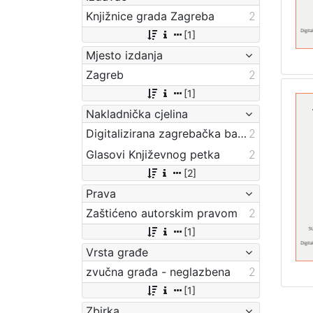
Knjižnice grada Zagreba
2
[1]
Mjesto izdanja
Zagreb
2
[1]
Nakladnička cjelina
Digitalizirana zagrebačka baština
2
Glasovi Književnog petka
2
[2]
Prava
Zaštićeno autorskim pravom
2
[1]
Vrsta građe
zvučna građa - neglazbena
2
[1]
Zbirka