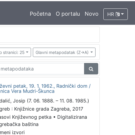
Početna
O portalu
Novo
HR
o stranici: 25
Glavni metapodatak (Z->A)
iževni petak, 19. 1. 1962., Radnički dom /
ednica Vera Mudri-Škunca
alić, Josip (7. 06. 1888. – 11. 08. 1985.)
greb : Knjižnice grada Zagreba, 2017
asovi Književnog petka
•
Digitalizirana
grebačka baština
meni izvori