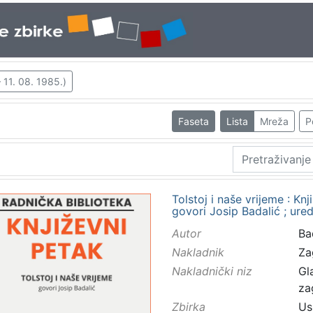
 11. 08. 1985.)
Faseta
Lista
Mreža
P
Tolstoj i naše vrijeme : Knj
govori Josip Badalić ; ur
Autor
Bad
Nakladnik
Za
Nakladnički niz
Gl
za
Zbirka
Us