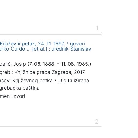
1
Književni petak, 24. 11. 1967. / govori
rko Ćurdo ... [et al.] ; urednik Stanislav
alić, Josip (7. 06. 1888. – 11. 08. 1985.)
greb : Knjižnice grada Zagreba, 2017
asovi Književnog petka
•
Digitalizirana
grebačka baština
meni izvori
2