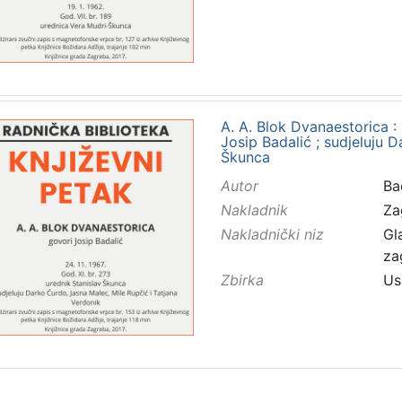
A. A. Blok Dvanaestorica : 
Josip Badalić ; sudjeluju Da
Škunca
Autor
Bad
Nakladnik
Za
Nakladnički niz
Gl
za
Zbirka
Us