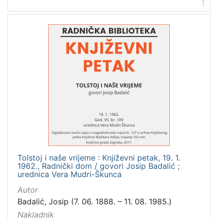
1
[
2
]
Prava
Zaštićeno autorskim pravom
2
[
1
]
Vrsta
građe
Tolstoj i naše vrijeme : Književni petak, 19. 1.
zvučna građa - neglazbena
2
1962., Radnički dom / govori Josip Badalić ;
urednica Vera Mudri-Škunca
Autor
Badalić, Josip (7. 06. 1888. – 11. 08. 1985.)
[
Nakladnik
1