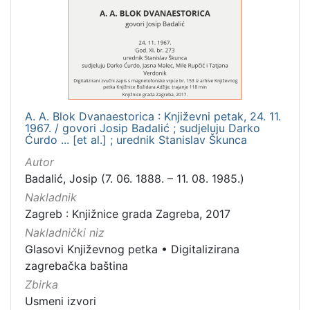
[
1
]
Mjesto
izdanja
Zagreb
2
A. A. Blok Dvanaestorica : Književni petak, 24. 11.
1967. / govori Josip Badalić ; sudjeluju Darko
Ćurdo ... [et al.] ; urednik Stanislav Škunca
[
Autor
1
Badalić, Josip (7. 06. 1888. – 11. 08. 1985.)
]
Nakladnik
Nakladnička
Zagreb : Knjižnice grada Zagreba, 2017
cjelina
Nakladnički niz
Digitalizirana zagrebačka baština
2
Glasovi Književnog petka
•
Digitalizirana
Glasovi Književnog petka
2
zagrebačka baština
Zbirka
Usmeni izvori