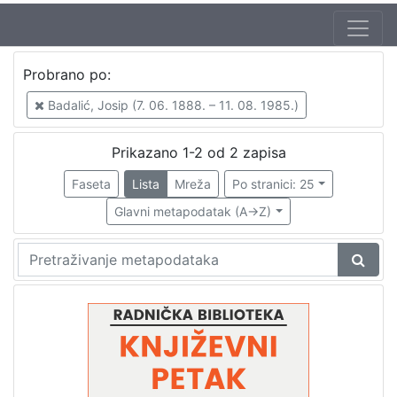
Autor
Probrano po:
Badalić, Josip (7. 06. 1888. – 11. 08. 1985.)
2
Badalić, Josip (7. 06. 1888. – 11. 08. 1985.)
Mudri-Škunca, Vera
1
Škunca, Stanislav
1
Prikazano 1-2 od 2 zapisa
Ćurdo, Darko
1
Faseta
Lista
Mreža
Po stranici: 25
Glavni metapodatak (A->Z)
[
4
]
Izdavač
Knjižnice grada Zagreba
2