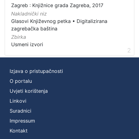
Zagreb : Knjižnice grada Zagreba, 2017
]
Nakladnički niz
Zbirka
Glasovi Književnog petka
•
Digitalizirana
Usmeni izvori
2
zagrebačka baština
Zbirka
Usmeni izvori
2
[
1
]
Izjava o pristupačnosti
O portalu
Uvjeti korištenja
Linkovi
Suradnici
Impressum
Kontakt