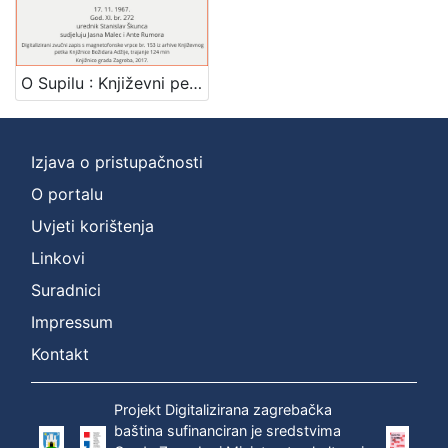
Mjesto
izdanja
Zagreb
1
O Supilu : Književni petak, 17. 11. 1967., dvorana u Medulićevoj 30 / govore Mirjana Gross ... [et al.] ; urednik Stanislav Škunca
Izjava o pristupačnosti
[
1
O portalu
]
Uvjeti korištenja
Nakladnička
Linkovi
cjelina
Suradnici
Digitalizirana zagrebačka baština
1
Glasovi Književnog petka
1
Impressum
Kontakt
Projekt Digitalizirana zagrebačka
[
baština sufinanciran je sredstvima
2