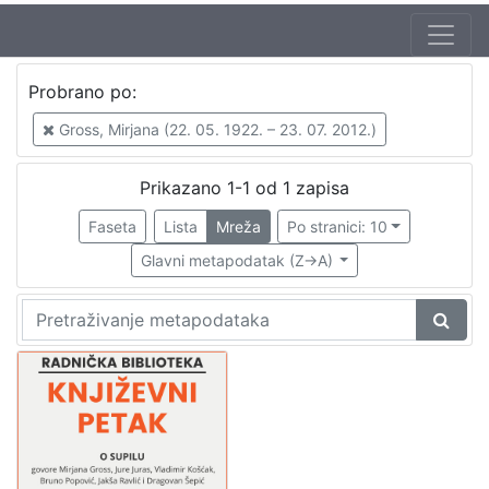
Autor
Probrano po:
Škunca, Stanislav
1
Gross, Mirjana (22. 05. 1922. – 23. 07. 2012.)
Gross, Mirjana (22. 05. 1922. – 23. 07. 2012.)
1
Prikazano 1-1 od 1 zapisa
Faseta
Lista
Mreža
Po stranici: 10
[
2
Glavni metapodatak (Z->A)
]
Izdavač
Knjižnice grada Zagreba
1
[
1
]