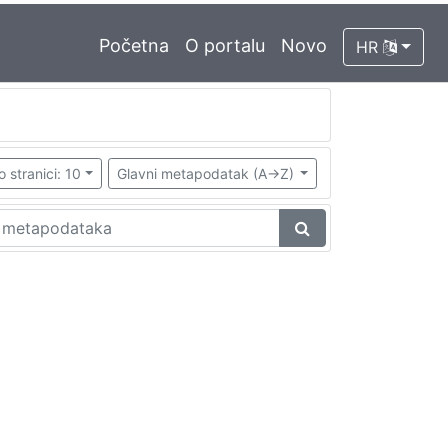
Početna
O portalu
Novo
HR
o stranici: 10
Glavni metapodatak (A->Z)