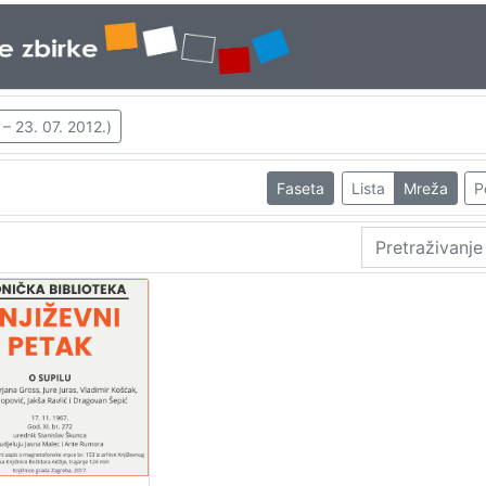
– 23. 07. 2012.)
Faseta
Lista
Mreža
P