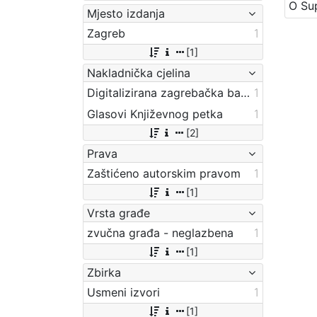
Mjesto izdanja
Zagreb
1
[1]
Nakladnička cjelina
Digitalizirana zagrebačka baština
1
Glasovi Književnog petka
1
[2]
Prava
Zaštićeno autorskim pravom
1
[1]
Vrsta građe
zvučna građa - neglazbena
1
[1]
Zbirka
Usmeni izvori
1
[1]