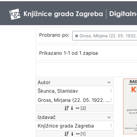
Probrano po:
Gross, Mirjana (22. 05. 1922. 
Prikazano 1-1 od 1 zapisa
Autor
Škunca, Stanislav
1
Gross, Mirjana (22. 05. 1922. – 23. 07. 2012.)
1
[2]
Izdavač
Knjižnice grada Zagreba
1
[1]