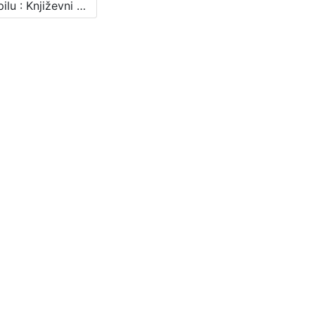
O Supilu : Književni petak, 17. 11. 1967., dvorana u Medulićevoj 30 / govore Mirjana Gross ... [et al.] ; urednik Stanislav Škunca