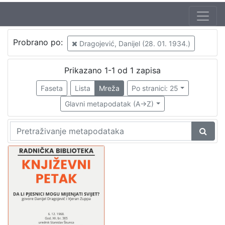
Autor
Probrano po:
Dragojević, Danijel (28. 01. 1934.)
Škunca, Stanislav
1
Zuppa, Vjeran (26. 01. 1940.)
1
Prikazano 1-1 od 1 zapisa
Lasta, Sven (8. 04. 1925. – 16. 08. 1996.)
1
Faseta
Lista
Mreža
Po stranici: 25
Dragojević, Danijel (28. 01. 1934.)
1
Glavni metapodatak (A->Z)
Verdonik, Tatjana
1
[
5
]
Izdavač
Knjižnice grada Zagreba
1