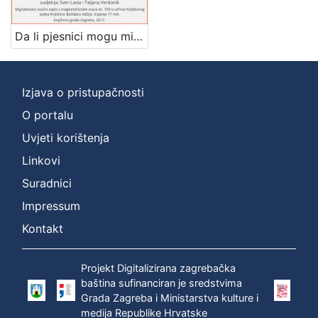
[
Da li pjesnici mogu mijenjati svijet : Književni petak, 6. 12. 1968. / govore Danijel Dragojević i Vjeran Zuppa ; sudjeluju Sven Lasta i Tatjana Verdonik ; urednik Stanislav Škunca
1
]
Mjesto
Izjava o pristupačnosti
izdanja
O portalu
Zagreb
1
Uvjeti korištenja
Linkovi
Suradnici
[
1
Impressum
]
Kontakt
Nakladnička
cjelina
Projekt Digitalizirana zagrebačka
Digitalizirana zagrebačka baština
1
baština sufinanciran je sredstvima
Glasovi Književnog petka
1
Grada Zagreba i Ministarstva kulture i
medija Republike Hrvatske