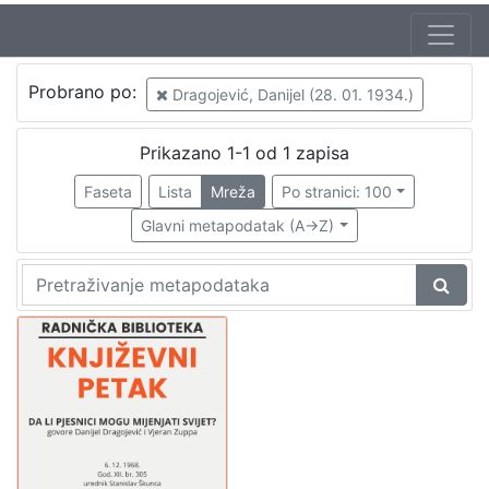
Autor
Probrano po:
Dragojević, Danijel (28. 01. 1934.)
Škunca, Stanislav
1
Zuppa, Vjeran (26. 01. 1940.)
1
Prikazano 1-1 od 1 zapisa
Lasta, Sven (8. 04. 1925. – 16. 08. 1996.)
1
Faseta
Lista
Mreža
Po stranici: 100
Dragojević, Danijel (28. 01. 1934.)
1
Glavni metapodatak (A->Z)
Verdonik, Tatjana
1
[
5
]
Izdavač
Knjižnice grada Zagreba
1