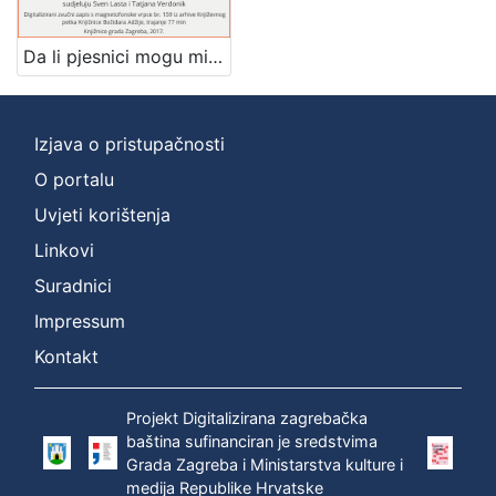
[
Da li pjesnici mogu mijenjati svijet : Književni petak, 6. 12. 1968. / govore Danijel Dragojević i Vjeran Zuppa ; sudjeluju Sven Lasta i Tatjana Verdonik ; urednik Stanislav Škunca
1
]
Mjesto
Izjava o pristupačnosti
izdanja
O portalu
Zagreb
1
Uvjeti korištenja
Linkovi
Suradnici
[
1
Impressum
]
Kontakt
Nakladnička
cjelina
Projekt Digitalizirana zagrebačka
Digitalizirana zagrebačka baština
1
baština sufinanciran je sredstvima
Glasovi Književnog petka
1
Grada Zagreba i Ministarstva kulture i
medija Republike Hrvatske