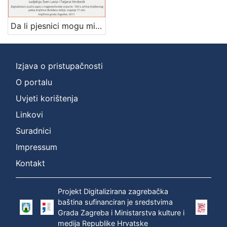
[
Da li pjesnici mogu mijenjati svijet : Književni petak, 6. 12. 1968. / govore Danijel Dragojević i Vjeran Zuppa ; sudjeluju Sven Lasta i Tatjana Verdonik ; urednik Stanislav Škunca
1
]
Mjesto
Izjava o pristupačnosti
izdanja
O portalu
Zagreb
1
Uvjeti korištenja
Linkovi
Suradnici
[
1
Impressum
]
Kontakt
Nakladnička
cjelina
Projekt Digitalizirana zagrebačka
Digitalizirana zagrebačka baština
1
baština sufinanciran je sredstvima
Glasovi Književnog petka
1
Grada Zagreba i Ministarstva kulture i
medija Republike Hrvatske