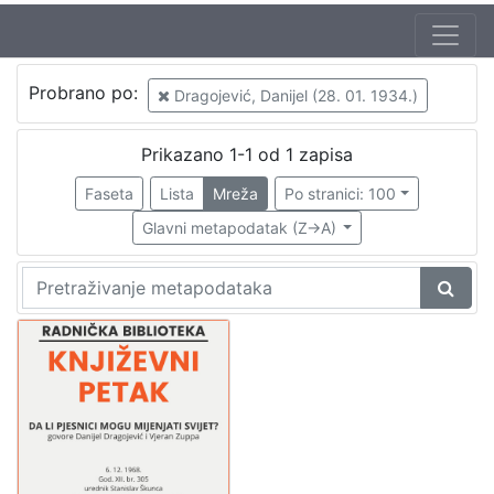
Autor
Probrano po:
Dragojević, Danijel (28. 01. 1934.)
Škunca, Stanislav
1
Zuppa, Vjeran (26. 01. 1940.)
1
Prikazano 1-1 od 1 zapisa
Lasta, Sven (8. 04. 1925. – 16. 08. 1996.)
1
Faseta
Lista
Mreža
Po stranici: 100
Dragojević, Danijel (28. 01. 1934.)
1
Glavni metapodatak (Z->A)
Verdonik, Tatjana
1
[
5
]
Izdavač
Knjižnice grada Zagreba
1