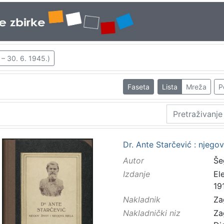
 – 30. 6. 1945.)
Faseta
Lista
Mreža
P
Dr. Ante Starčević : njegov
Autor
Še
Izdanje
El
191
Nakladnik
Za
Nakladnički niz
Za