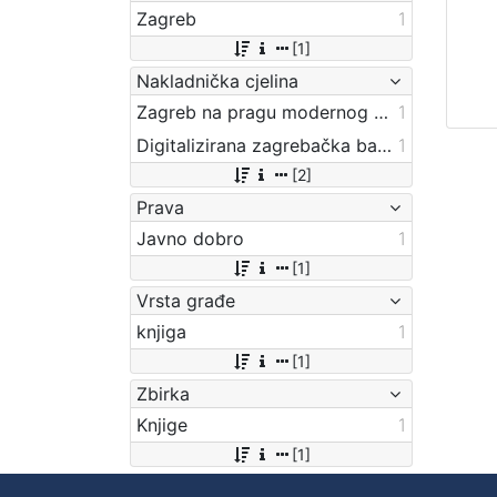
Zagreb
1
[1]
Nakladnička cjelina
Zagreb na pragu modernog doba
1
Digitalizirana zagrebačka baština
1
[2]
Prava
Javno dobro
1
[1]
Vrsta građe
knjiga
1
[1]
Zbirka
Knjige
1
[1]