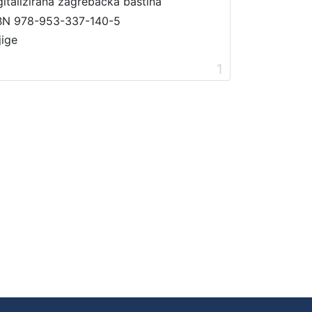
gitalizirana zagrebačka baština
BN 978-953-337-140-5
jige
1