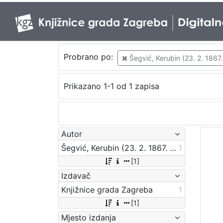
Probrano po:
Šegvić, Kerubin (23. 2. 1867.
Prikazano 1-1 od 1 zapisa
Autor
Šegvić, Kerubin (23. 2. 1867. – 30. 6. 1945.)
1
[1]
Izdavač
Knjižnice grada Zagreba
1
[1]
Mjesto izdanja