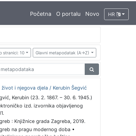
Početna
O portalu
Novo
HR
o stranici: 10
Glavni metapodatak (A->Z)
 život i njegova djela / Kerubin Šegvić
gvić, Kerubin (23. 2. 1867. – 30. 6. 1945.)
ektroničko izd. izvornika objavljenog
1.
greb : Knjižnice grada Zagreba, 2019.
greb na pragu modernog doba
•