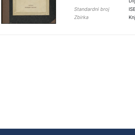
Di
Standardni broj
IS
Zbirka
Kn