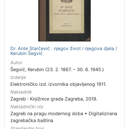
izdanja
Zagreb
1
[
1
Dr. Ante Starčević : njegov život i njegova djela /
]
Kerubin Šegvić
Nakladnička
Autor
cjelina
Šegvić, Kerubin (23. 2. 1867. – 30. 6. 1945.)
Zagreb na pragu modernog doba
1
Izdanje
Digitalizirana zagrebačka baština
1
Elektroničko izd. izvornika objavljenog 1911.
Nakladnik
Zagreb : Knjižnice grada Zagreba, 2019.
Nakladnički niz
[
Zagreb na pragu modernog doba
•
Digitalizirana
2
zagrebačka baština
]
Standardni broj