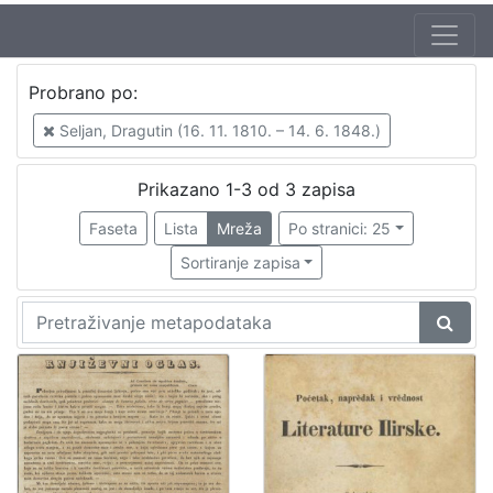
Autor
Probrano po:
Seljan, Dragutin (16. 11. 1810. – 14. 6. 1848.)
3
Seljan, Dragutin (16. 11. 1810. – 14. 6. 1848.)
Prikazano 1-3 od 3 zapisa
[
1
Faseta
Lista
Mreža
Po stranici: 25
]
Sortiranje zapisa
Izdavač
Knjižnice grada Zagreba
3
[
1
]
Jezik