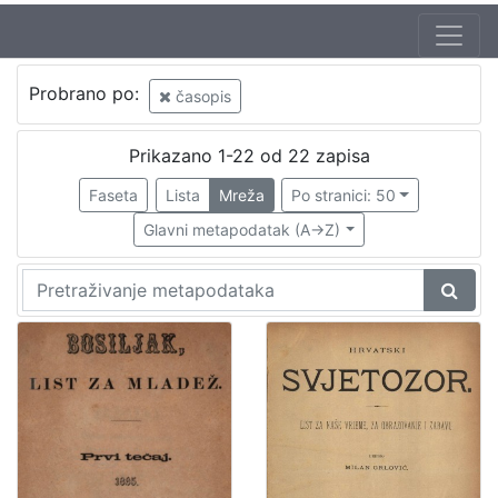
Autor
Probrano po:
časopis
Chudoba, Dinko T.
1
Gršković, Ivan
1
Prikazano 1-22 od 22 zapisa
Wittmann, Pavao – (22. 08. 1920)
1
Faseta
Lista
Mreža
Po stranici: 50
Glavni metapodatak (A->Z)
[
3
]
Izdavač
Knjižnice grada Zagreba
2
[