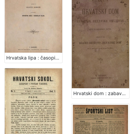
Hrvatska lipa : časopis zabavi i pouci / odgovorni urednik Dragutin Jagić
Hrvatski dom : zabavnik hrvatske omladine za godinu ...