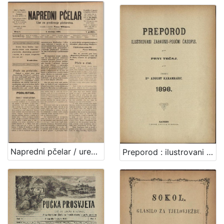
Napredni pčelar / urednik i vlastnik Pavao Wittmann
Preporod : ilustrovani zabavno-poučni časopis / [vlasnik, izdavač i odgovorni urednik August Harambašić]