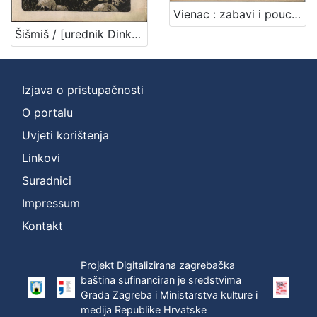
Vienac : zabavi i pouci : nova serija / odgovorni urednik Vladimir Lunaček
Šišmiš / [urednik Dinko T. Chudoba]
Izjava o pristupačnosti
O portalu
Uvjeti korištenja
Linkovi
Suradnici
Impressum
Kontakt
Projekt Digitalizirana zagrebačka
baština sufinanciran je sredstvima
Grada Zagreba i Ministarstva kulture i
medija Republike Hrvatske