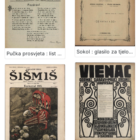
Sokol : glasilo za tjelovježbu / izdavaju i uredjuju Andrija Hajdanek i Franjo Hochman.
Pučka prosvjeta : list za pouku i zabavu / [urednik Stjepan Ortner]