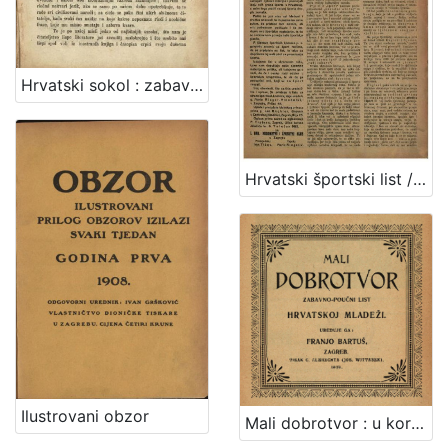
Hrvatski sokol : zabavan i poučan tjednik / uredjuje Dimitrija Demeter
Hrvatski športski list / odgovorni urednik Mario Reger Vinodolski
Ilustrovani obzor
Mali dobrotvor : u korist zagrebačkoga društva "Dobrotvor", koje odijeva i obuva ubogu mladež zagrebačkih pučkih škola bez razlike vjere i zavičajnosti / urednik Franjo Bartuš