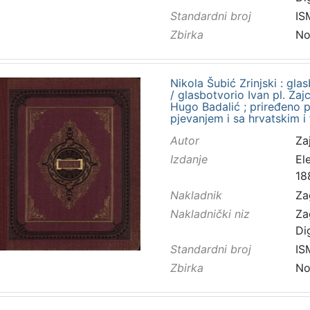
Standardni broj
IS
Zbirka
No
Nikola Šubić Zrinjski : glas
/ glasbotvorio Ivan pl. Za
Hugo Badalić ; priređeno p
pjevanjem i sa hrvatskim i
Autor
Zaj
Izdanje
El
18
Nakladnik
Za
Nakladnički niz
Za
Di
Standardni broj
IS
Zbirka
No