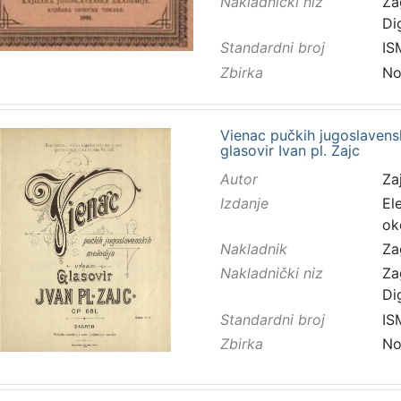
Nakladnički niz
Za
Di
Standardni broj
IS
Zbirka
No
Vienac pučkih jugoslavensk
glasovir Ivan pl. Zajc
Autor
Zaj
Izdanje
El
ok
Nakladnik
Za
Nakladnički niz
Za
Di
Standardni broj
IS
Zbirka
No