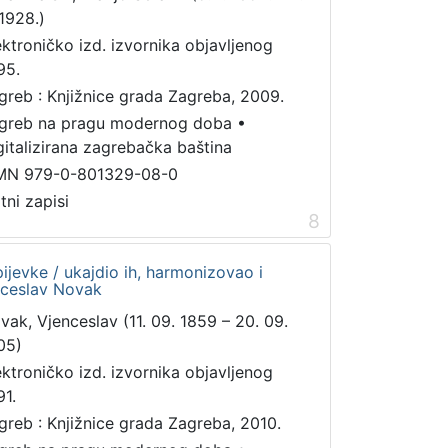
 1928.)
ektroničko izd. izvornika objavljenog
95.
greb : Knjižnice grada Zagreba, 2009.
greb na pragu modernog doba
•
gitalizirana zagrebačka baština
MN 979-0-801329-08-0
tni zapisi
8
jevke / ukajdio ih, harmonizovao i
nceslav Novak
vak, Vjenceslav (11. 09. 1859 – 20. 09.
05)
ektroničko izd. izvornika objavljenog
91.
greb : Knjižnice grada Zagreba, 2010.