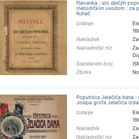
Pjevanka : sto dječjih popi
metodičkim uvodom : za puč
Kuhač
Izdanje
El
18
Nakladnik
Za
Nakladnički niz
Za
Di
Standardni broj
IS
Zbirka
No
Poputnica Jelačića bana : 
Josipa grofa Jelačića izdal
Izdanje
El
19
Nakladnik
Za
Nakladnički niz
Za