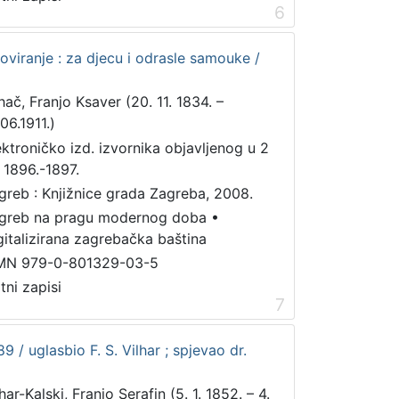
6
oviranje : za djecu i odrasle samouke /
hač, Franjo Ksaver (20. 11. 1834. –
06.1911.)
ektroničko izd. izvornika objavljenog u 2
. 1896.-1897.
greb : Knjižnice grada Zagreba, 2008.
greb na pragu modernog doba
•
gitalizirana zagrebačka baština
MN 979-0-801329-03-5
tni zapisi
7
9 / uglasbio F. S. Vilhar ; spjevao dr.
har-Kalski, Franjo Serafin (5. 1. 1852. – 4.