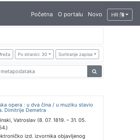
Početna
O portalu
Novo
HR
reža
Po stranici: 30
Sortiranje zapisa
ska opera : u dva čina / u muziku stavio
ra. Dimitrije Demetra
inski, Vatroslav (8. 07. 1819. – 31. 05.
54.)
ektroničko izd. izvornika objavljenog