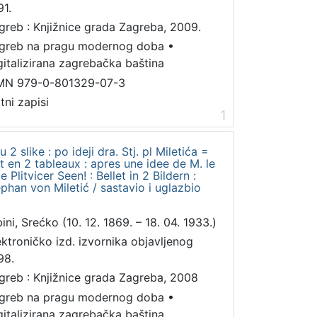
91.
greb : Knjižnice grada Zagreba, 2009.
greb na pragu modernog doba
•
gitalizirana zagrebačka baština
MN 979-0-801329-07-3
tni zapisi
1
u 2 slike : po ideji dra. Stj. pl Miletića =
let en 2 tableaux : apres une idee de M. le
 Plitvicer Seen! : Bellet in 2 Bildern :
phan von Miletić / sastavio i uglazbio
ini, Srećko (10. 12. 1869. – 18. 04. 1933.)
ektroničko izd. izvornika objavljenog
98.
greb : Knjižnice grada Zagreba, 2008
greb na pragu modernog doba
•
gitalizirana zagrebačka baština