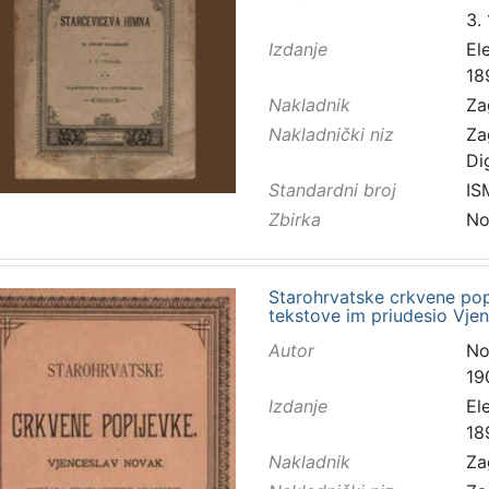
3.
Izdanje
El
18
Nakladnik
Za
Nakladnički niz
Za
Di
Standardni broj
IS
Zbirka
No
Starohrvatske crkvene popi
tekstove im priudesio Vje
Autor
No
19
Izdanje
El
18
Nakladnik
Za