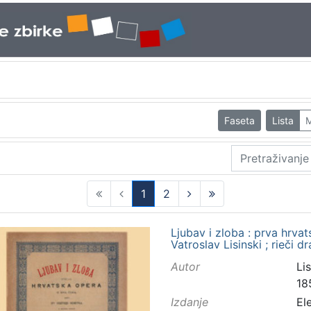
Faseta
Lista
M
1
2
(current)
Ljubav i zloba : prva hrvat
Vatroslav Lisinski ; rieči d
Autor
Lis
18
Izdanje
El