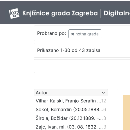
Probrano po:
notna građa
Prikazano 1-30 od 43 zapisa
Autor
Vilhar-Kalski, Franjo Serafin (5. 1. 1852. – 4. 3. 1928.)
12
Sokol, Bernardin (20.05.1888 – 24.09.1944)
6
Širola, Božidar (20.12.1889. – 10.04.1956.)
3
Zajc, Ivan, ml. (03. 08. 1832. – 16. 12. 1914.)
3