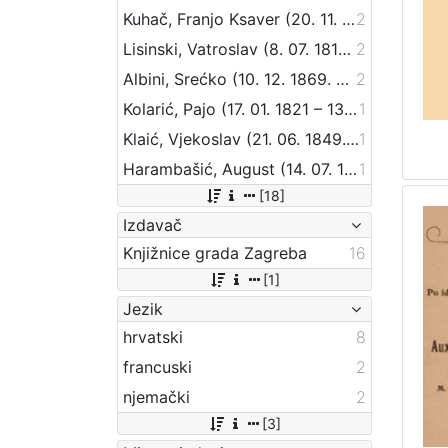
Kuhač, Franjo Ksaver (20. 11. 1834. – 18.06.1911.)
2
Lisinski, Vatroslav (8. 07. 1819. – 31. 05. 1854.)
2
Albini, Srećko (10. 12. 1869. – 18. 04. 1933.)
2
Kolarić, Pajo (17. 01. 1821 – 13. 11. 1876)
1
Klaić, Vjekoslav (21. 06. 1849. – 01. 07. 1928.)
1
Harambašić, August (14. 07. 1861. – 16. 07. 1911.)
1
[18]
Izdavač
Knjižnice grada Zagreba
16
[1]
Jezik
hrvatski
8
francuski
2
njemački
2
[3]