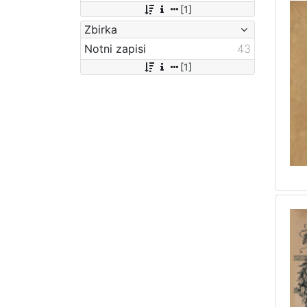
[1]
Zbirka
Notni zapisi
43
[1]