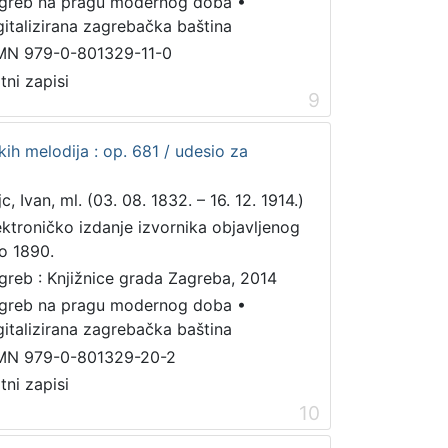
greb na pragu modernog doba
•
gitalizirana zagrebačka baština
MN 979-0-801329-11-0
tni zapisi
9
ih melodija : op. 681 / udesio za
c, Ivan, ml. (03. 08. 1832. – 16. 12. 1914.)
ektroničko izdanje izvornika objavljenog
o 1890.
greb : Knjižnice grada Zagreba, 2014
greb na pragu modernog doba
•
gitalizirana zagrebačka baština
MN 979-0-801329-20-2
tni zapisi
10