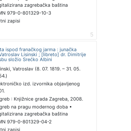
gitalizirana zagrebačka baština
MN 979-0-801329-10-3
tni zapisi
5
ata ispod franačkog jarma : junačka
troslav Lisinski ; [libreto] dr. Dimitrije
bu složio Srećko Albini
inski, Vatroslav (8. 07. 1819. – 31. 05.
54.)
ektroničko izd. izvornika objavljenog
01.
greb : Knjižnice grada Zagreba, 2008.
greb na pragu modernog doba
•
gitalizirana zagrebačka baština
MN 979-0-801329-04-2
tni zapisi