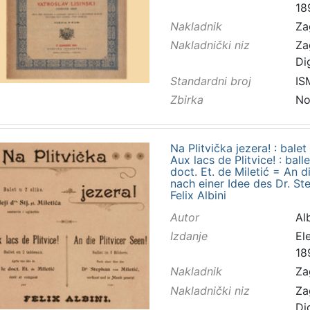
18
Nakladnik
Za
Nakladnički niz
Za
Di
Standardni broj
IS
Zbirka
No
Na Plitvička jezera! : balet 
Aux lacs de Plitvice! : bal
doct. Et. de Miletić = An die
nach einer Idee des Dr. Ste
Felix Albini
Autor
Alb
Izdanje
El
18
Nakladnik
Za
Nakladnički niz
Za
Di