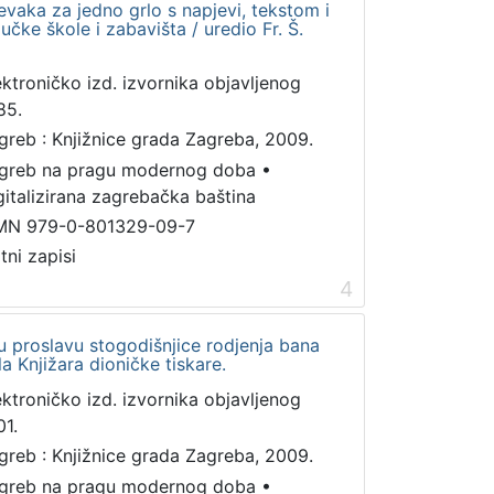
evaka za jedno grlo s napjevi, tekstom i
ke škole i zabavišta / uredio Fr. Š.
ektroničko izd. izvornika objavljenog
85.
greb : Knjižnice grada Zagreba, 2009.
greb na pragu modernog doba
•
gitalizirana zagrebačka baština
MN 979-0-801329-09-7
tni zapisi
4
u proslavu stogodišnjice rodjenja bana
a Knjižara dioničke tiskare.
ektroničko izd. izvornika objavljenog
01.
greb : Knjižnice grada Zagreba, 2009.
greb na pragu modernog doba
•