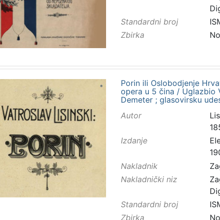
Di
Standardni broj
IS
Zbirka
No
Porin ili Oslobodjenje Hrv
opera u 5 čina / Uglazbio Va
Demeter ; glasovirsku udes
Autor
Lis
18
Izdanje
El
19
Nakladnik
Za
Nakladnički niz
Za
Di
Standardni broj
IS
Zbirka
No