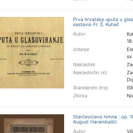
Prva hrvatska uputa u glas
sastavio Fr. Š. Kuhač
Autor
Ku
18.
Izdanje
El
sv
Nakladnik
Za
Nakladnički niz
Za
Di
Standardni broj
IS
Zbirka
No
Starčevićeva himna : op. 18
August Harambašić
Autor
Vil