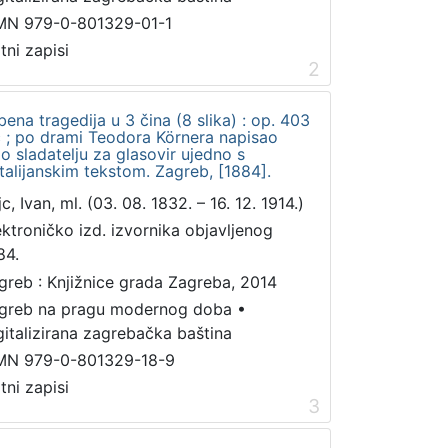
MN 979-0-801329-01-1
tni zapisi
2
bena tragedija u 3 čina (8 slika) : op. 403
jc ; po drami Teodora Körnera napisao
o sladatelju za glasovir ujedno s
 talijanskim tekstom. Zagreb, [1884].
c, Ivan, ml. (03. 08. 1832. – 16. 12. 1914.)
ektroničko izd. izvornika objavljenog
84.
greb : Knjižnice grada Zagreba, 2014
greb na pragu modernog doba
•
gitalizirana zagrebačka baština
MN 979-0-801329-18-9
tni zapisi
3