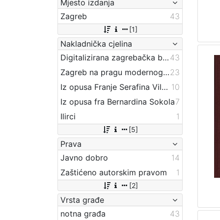
Mjesto izdanja
Zagreb
43
[1]
Nakladnička cjelina
Digitalizirana zagrebačka baština
43
Zagreb na pragu modernog doba
23
Iz opusa Franje Serafina Vilhara-Kalskog
10
Iz opusa fra Bernardina Sokola
7
Ilirci
1
[5]
Prava
Javno dobro
14
Zaštićeno autorskim pravom
1
[2]
Vrsta građe
notna građa
43