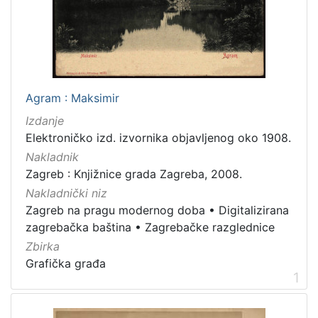
[
1
4
]
Izdavač
Knjižnice grada Zagreba
37
Agram : Maksimir
Izdanje
Elektroničko izd. izvornika objavljenog oko 1908.
[
Nakladnik
1
Zagreb : Knjižnice grada Zagreba, 2008.
]
Nakladnički niz
Jezik
Zagreb na pragu modernog doba
•
Digitalizirana
njemački
51
zagrebačka baština
•
Zagrebačke razglednice
hrvatski
6
Zbirka
Grafička građa
francuski
5
1
talijanski
2
mađarski
2