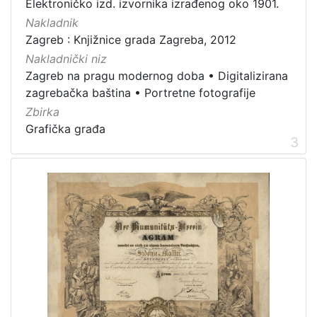
Elektroničko izd. izvornika izrađenog oko 1901.
Javno dobro
35
Nakladnik
Zagreb : Knjižnice grada Zagreba, 2012
Zaštićeno autorskim pravom
1
Nakladnički niz
Zagreb na pragu modernog doba
•
Digitalizirana
zagrebačka baština
•
Portretne fotografije
[
Zbirka
2
Grafička građa
]
3
Vrsta
građe
grafička građa
15
razglednica
10
knjiga
7
fotografija
2
notna građa
2