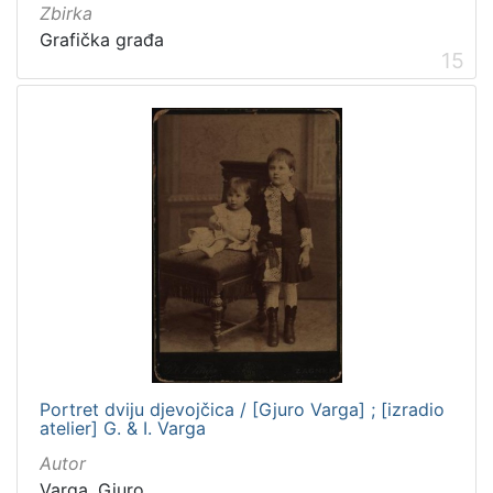
Zbirka
Grafička građa
15
Portret dviju djevojčica / [Gjuro Varga] ; [izradio
atelier] G. & I. Varga
Autor
Varga, Gjuro