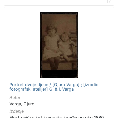
17
Portret dvoje djece / [Gjuro Varga] ; [izradio
fotografski atelijer] G. & I. Varga
Autor
Varga, Gjuro
Izdanje
Elektroničko izd. izvornika izrađenog oko 1880.