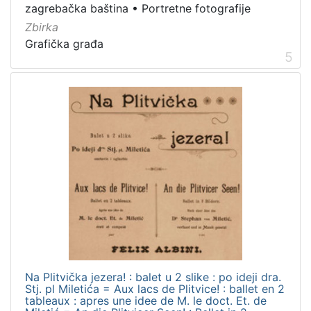
zagrebačka baština
•
Portretne fotografije
Zbirka
Grafička građa
5
Na Plitvička jezera! : balet u 2 slike : po ideji dra.
Stj. pl Miletića = Aux lacs de Plitvice! : ballet en 2
tableaux : apres une idee de M. le doct. Et. de