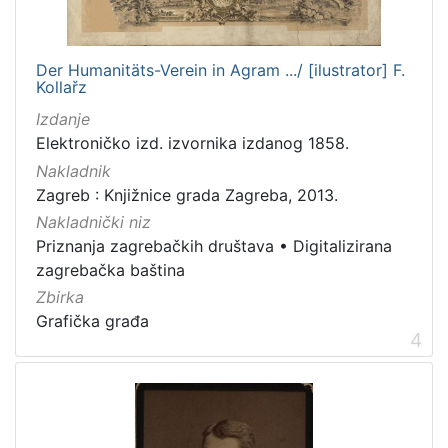
[
5
Der Humanitäts-Verein in Agram .../ [ilustrator] F.
]
Kollařz
Zbirka
Izdanje
Grafička građa
37
Elektroničko izd. izvornika izdanog 1858.
Knjige
14
Nakladnik
Knjige za djecu i mladež
3
Zagreb : Knjižnice grada Zagreba, 2013.
Notni zapisi
2
Nakladnički niz
Priznanja zagrebačkih društava
•
Digitalizirana
zagrebačka baština
Zbirka
[
Grafička građa
4
4
]