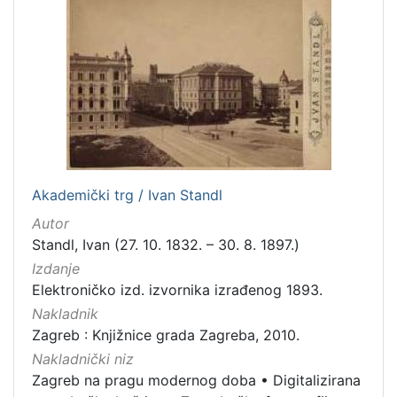
latinski
1
[
6
]
Mjesto
izdanja
Akademički trg / Ivan Standl
Zagreb
46
Autor
Standl, Ivan (27. 10. 1832. – 30. 8. 1897.)
Izdanje
[
Elektroničko izd. izvornika izrađenog 1893.
1
Nakladnik
]
Zagreb : Knjižnice grada Zagreba, 2010.
Nakladnička
Nakladnički niz
cjelina
Zagreb na pragu modernog doba
•
Digitalizirana
Digitalizirana zagrebačka baština
47