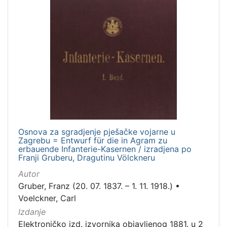
Osnova za sgradjenje pješačke vojarne u
Zagrebu = Entwurf für die in Agram zu
erbauende Infanterie-Kasernen / izradjena po
Franji Gruberu, Dragutinu Völckneru
Autor
Gruber, Franz (20. 07. 1837. – 1. 11. 1918.)
•
Voelckner, Carl
Izdanje
Elektroničko izd. izvornika objavljenog 1881. u 2