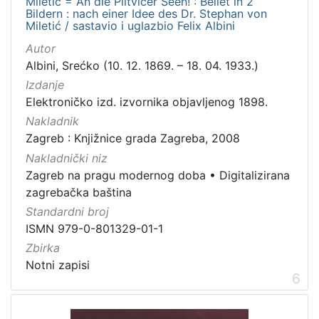
Miletić = An die Plitvicer Seen! : Bellet in 2
Bildern : nach einer Idee des Dr. Stephan von
Miletić / sastavio i uglazbio Felix Albini
Autor
Albini, Srećko (10. 12. 1869. – 18. 04. 1933.)
Izdanje
Elektroničko izd. izvornika objavljenog 1898.
Nakladnik
Zagreb : Knjižnice grada Zagreba, 2008
Nakladnički niz
Zagreb na pragu modernog doba
•
Digitalizirana
zagrebačka baština
Standardni broj
ISMN 979-0-801329-01-1
Zbirka
Notni zapisi
6