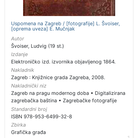
talijanski
4
hrvatski
3
Uspomena na Zagreb / [fotografije] L. Švoiser,
njemački
2
[oprema uveza] E. Mučnjak
latinski
1
Autor
Švoiser, Ludvig (19 st.)
Izdanje
Elektroničko izd. izvornika objavljenog 1864.
[
4
Nakladnik
]
Zagreb : Knjižnice grada Zagreba, 2008.
Mjesto
Nakladnički niz
izdanja
Zagreb na pragu modernog doba
•
Digitalizirana
zagrebačka baština
•
Zagrebačke fotografije
Zagreb
1
Standardni broj
ISBN 978-953-6499-32-8
Zbirka
[
Grafička građa
1