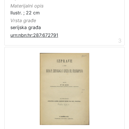
Materijalni opis
[
Ilustr. ; 22 cm
3
]
Vrsta građe
serijska građa
urn:nbn:hr:287:672791
3