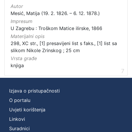
Autor
Mesić, Matija (19. 2. 1826. – 6. 12. 1878.)
Impresum
U Zagrebu : Troškom Matice ilirske, 1866
Materijalni opis
298, XC str., [1] presavijeni list s faks., [1] list sa
slikom Nikole Zrinskog ; 25 cm
Vrsta građe
knjiga
7
Izjava o pristupačnosti
O portalu
Uvjeti korištenja
Linkovi
Suradnici