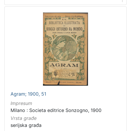
1
]
Nakladnička
cjelina
Obitelji Šubić, Zrinski i Frankopan
3
Zagreb na pragu modernog doba
1
Digitalizirana zagrebačka baština
1
Zagrebačke fotografije
1
[
4
]
Agram; 1900, 51
Prava
Impresum
Javno dobro
1
Milano : Societa editrice Sonzogno, 1900
Vrsta građe
serijska građa