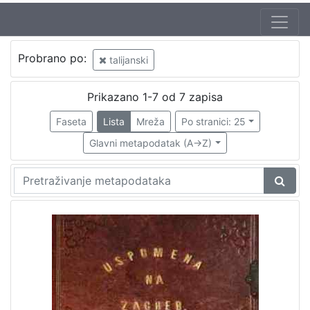
Autor
Probrano po:
talijanski
Švoiser, Ludvig (19 st.)
1
Prikazano 1-7 od 7 zapisa
Faseta
Lista
Mreža
Po stranici: 25
[
1
Glavni metapodatak (A->Z)
]
Izdavač
Knjižnice grada Zagreba
1
[
1
]
Jezik