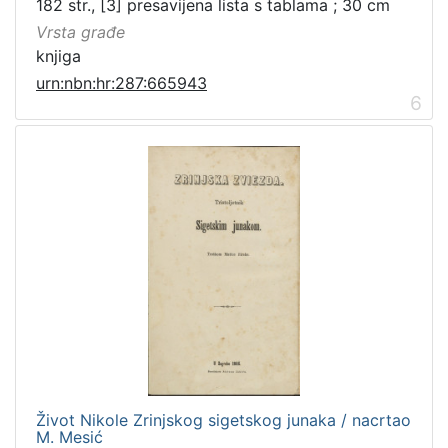
182 str., [3] presavijena lista s tablama ; 30 cm
Vrsta građe
knjiga
urn:nbn:hr:287:665943
6
Život Nikole Zrinjskog sigetskog junaka / nacrtao
M. Mesić