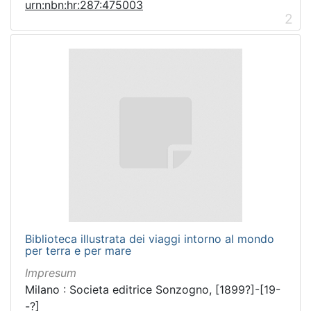
urn:nbn:hr:287:475003
[
2
1
]
Vrsta
građe
grafička građa
1
[
1
]
Zbirka
Knjige
2
Biblioteca illustrata dei viaggi intorno al mondo
Grafička građa
1
per terra e per mare
Sitni tisak
1
Impresum
Milano : Societa editrice Sonzogno, [1899?]-[19-
-?]