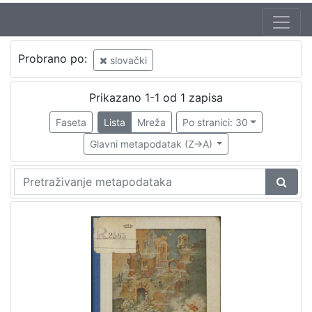
Autor
Probrano po:
slovački
Brlić-Mažuranić, Ivana (18. 4. 1874. – 21. 9. 1938.)
1
Kirin, Vladimir (31. 5. 1894. – 5. 10. 1963.)
1
Prikazano 1-1 od 1 zapisa
Dollinayova-Vračanova, Anna
1
Faseta
Lista
Mreža
Po stranici: 30
Glavni metapodatak (Z->A)
[
3
]
Izdavač
Knjižnice grada Zagreba
1
[