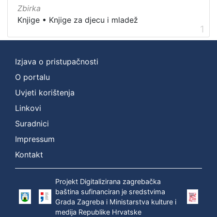
Nakladnička
Zbirka
cjelina
Knjige
•
Knjige za djecu i mladež
1
Digitalizirana zagrebačka baština
1
Knjige za djecu i mladež
1
Ivana Brlić-Mažuranić - Prijevodi
1
Izjava o pristupačnosti
O portalu
Uvjeti korištenja
[
Linkovi
3
Suradnici
]
Prava
Impressum
Zaštićeno autorskim pravom
1
Kontakt
Projekt Digitalizirana zagrebačka
baština sufinanciran je sredstvima
[
Grada Zagreba i Ministarstva kulture i
1
medija Republike Hrvatske
]