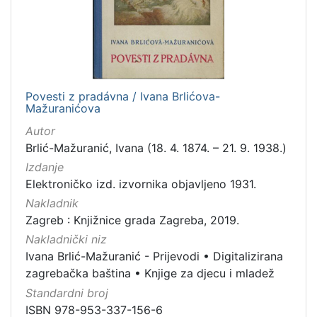
1
]
Jezik
slovački
1
Povesti z pradávna / Ivana Brlićova-
Mažuranićova
[
Autor
1
Brlić-Mažuranić, Ivana (18. 4. 1874. – 21. 9. 1938.)
]
Izdanje
Mjesto
Elektroničko izd. izvornika objavljeno 1931.
izdanja
Nakladnik
Zagreb
1
Zagreb : Knjižnice grada Zagreba, 2019.
Nakladnički niz
Ivana Brlić-Mažuranić - Prijevodi
•
Digitalizirana
zagrebačka baština
•
Knjige za djecu i mladež
[
1
Standardni broj
]
ISBN 978-953-337-156-6