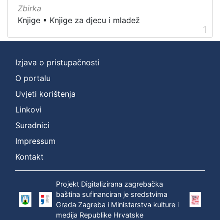
Nakladnička
Zbirka
cjelina
Knjige
•
Knjige za djecu i mladež
1
Digitalizirana zagrebačka baština
1
Knjige za djecu i mladež
1
Ivana Brlić-Mažuranić - Prijevodi
1
Izjava o pristupačnosti
O portalu
Uvjeti korištenja
[
Linkovi
3
Suradnici
]
Prava
Impressum
Zaštićeno autorskim pravom
1
Kontakt
Projekt Digitalizirana zagrebačka
baština sufinanciran je sredstvima
[
Grada Zagreba i Ministarstva kulture i
1
medija Republike Hrvatske
]