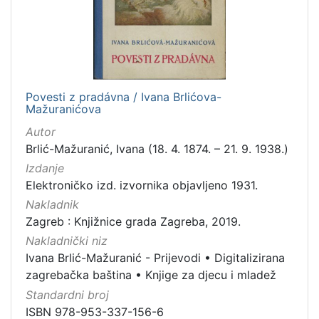
1
]
Jezik
slovački
1
Povesti z pradávna / Ivana Brlićova-
Mažuranićova
[
Autor
1
Brlić-Mažuranić, Ivana (18. 4. 1874. – 21. 9. 1938.)
]
Izdanje
Mjesto
Elektroničko izd. izvornika objavljeno 1931.
izdanja
Nakladnik
Zagreb
1
Zagreb : Knjižnice grada Zagreba, 2019.
Nakladnički niz
Ivana Brlić-Mažuranić - Prijevodi
•
Digitalizirana
zagrebačka baština
•
Knjige za djecu i mladež
[
1
Standardni broj
]
ISBN 978-953-337-156-6