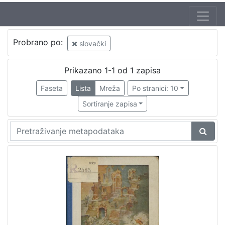
Autor
Probrano po:
slovački
Brlić-Mažuranić, Ivana (18. 4. 1874. – 21. 9. 1938.)
1
Kirin, Vladimir (31. 5. 1894. – 5. 10. 1963.)
1
Prikazano 1-1 od 1 zapisa
Dollinayova-Vračanova, Anna
1
Faseta
Lista
Mreža
Po stranici: 10
Sortiranje zapisa
[
3
]
Izdavač
Knjižnice grada Zagreba
1
[