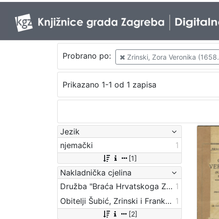
Probrano po:
Zrinski, Zora Veronika (1658. 
Prikazano 1-1 od 1 zapisa
Jezik
njemački
1
[1]
Nakladnička cjelina
Družba "Braća Hrvatskoga Zmaja"
1
Obitelji Šubić, Zrinski i Frankopan
1
[2]