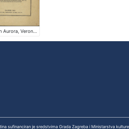
Gräfin Aurora, Veronika von Zrin : (M. Aurora, Konstantia von der Heimsuchung Maria) : Nonne de Ursulinen-Kloste in Klagenfurt : Anlässlich der Oedenktafel.enthüllung am 28. Juni 1927. in der Ursulinen-Kirche in Klagendurt / vervasst von Emil von Laszowski, Drachbruder von Brlog, Grossmeister der ; Deutsche Uebersetzung von Stefan von Platzer, Drachenbruder von Frundsberg, Vizeprotonotar der
tina sufinanciran je sredstvima Grada Zagreba i Ministarstva kultur