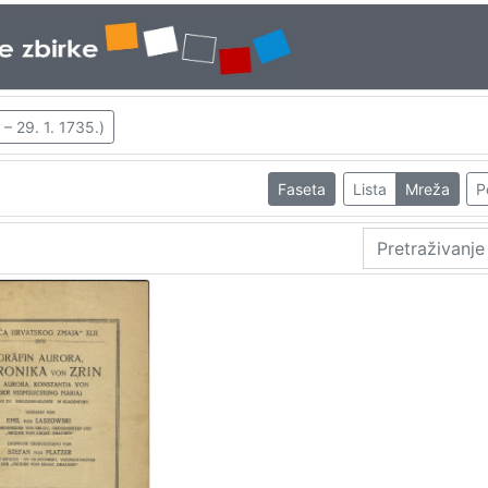
– 29. 1. 1735.)
Faseta
Lista
Mreža
P