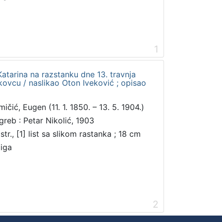
1
 Katarina na razstanku dne 13. travnja
ovcu / naslikao Oton Iveković ; opisao
ičić, Eugen (11. 1. 1850. – 13. 5. 1904.)
greb : Petar Nikolić, 1903
str., [1] list sa slikom rastanka ; 18 cm
jiga
2