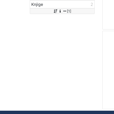
Knjige
2
[1]