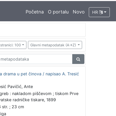
Početna
O portalu
Novo
HR
stranici: 100
Glavni metapodatak (A->Z)
ka drama u pet činova / napisao A. Tresić
esić Pavičić, Ante
greb : nakladom piščevom ; tiskom Prve
vatske radničke tiskare, 1899
6 str. ; 23 cm
jiga