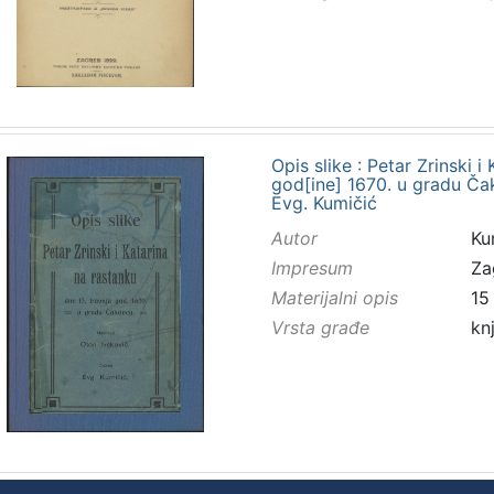
Opis slike : Petar Zrinski i
god[ine] 1670. u gradu Čak
Evg. Kumičić
Autor
Kum
Impresum
Za
Materijalni opis
15 
Vrsta građe
kn