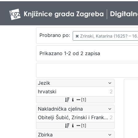
Probrano po:
Zrinski, Katarina (1625? – 16.
Prikazano 1-2 od 2 zapisa
Jezik
hrvatski
2
[1]
Nakladnička cjelina
Obitelji Šubić, Zrinski i Frankopan
2
[1]
Zbirka