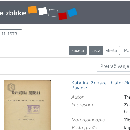
 11. 1673.)
Faseta
Lista
Mreža
Po 
Katarina Zrinska : historič
Pavičić
Autor
Tr
Impresum
Za
hr
Materijalni opis
11
Vrsta građe
kn