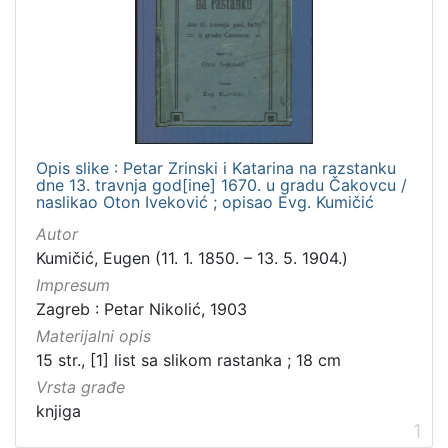
Zbirka
Knjige
2
[
1
Opis slike : Petar Zrinski i Katarina na razstanku
]
dne 13. travnja god[ine] 1670. u gradu Čakovcu /
naslikao Oton Iveković ; opisao Evg. Kumičić
Autor
Kumičić, Eugen (11. 1. 1850. – 13. 5. 1904.)
Impresum
Zagreb : Petar Nikolić, 1903
Materijalni opis
15 str., [1] list sa slikom rastanka ; 18 cm
Vrsta građe
knjiga
1