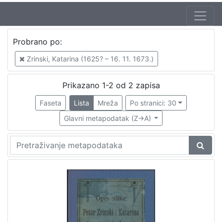
Jezik
Probrano po:
hrvatski
2
Zrinski, Katarina (1625? – 16. 11. 1673.)
Prikazano 1-2 od 2 zapisa
[
1
Faseta
Lista
Mreža
Po stranici: 30
]
Glavni metapodatak (Z->A)
Nakladnička
cjelina
Obitelji Šubić, Zrinski i Frankopan
2
[
1
]