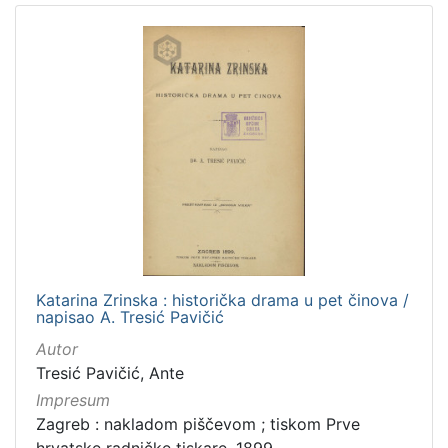
Katarina Zrinska : historička drama u pet činova /
napisao A. Tresić Pavičić
Autor
Tresić Pavičić, Ante
Impresum
Zagreb : nakladom piščevom ; tiskom Prve
hrvatske radničke tiskare, 1899