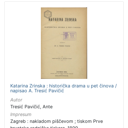
Katarina Zrinska : historička drama u pet činova /
napisao A. Tresić Pavičić
Autor
Tresić Pavičić, Ante
Impresum
Zagreb : nakladom piščevom ; tiskom Prve
hrvatske radničke tiskare, 1899