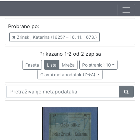
Jezik
Probrano po:
hrvatski
2
Zrinski, Katarina (1625? – 16. 11. 1673.)
Prikazano 1-2 od 2 zapisa
[
1
Faseta
Lista
Mreža
Po stranici: 10
]
Glavni metapodatak (Z->A)
Nakladnička
cjelina
Obitelji Šubić, Zrinski i Frankopan
2
[
1
]