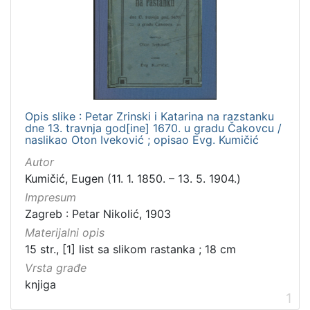
Zbirka
Knjige
2
[
1
Opis slike : Petar Zrinski i Katarina na razstanku
]
dne 13. travnja god[ine] 1670. u gradu Čakovcu /
naslikao Oton Iveković ; opisao Evg. Kumičić
Autor
Kumičić, Eugen (11. 1. 1850. – 13. 5. 1904.)
Impresum
Zagreb : Petar Nikolić, 1903
Materijalni opis
15 str., [1] list sa slikom rastanka ; 18 cm
Vrsta građe
knjiga
1