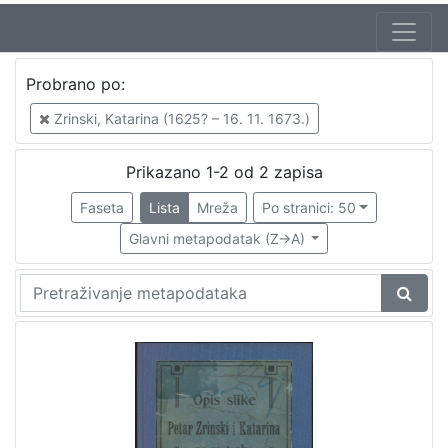
Jezik
Probrano po:
hrvatski
2
Zrinski, Katarina (1625? – 16. 11. 1673.)
Prikazano 1-2 od 2 zapisa
[
1
Faseta
Lista
Mreža
Po stranici: 50
]
Glavni metapodatak (Z->A)
Nakladnička
cjelina
Obitelji Šubić, Zrinski i Frankopan
2
[
1
]