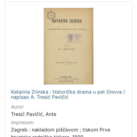
Katarina Zrinska : historička drama u pet činova /
napisao A. Tresić Pavičić
Autor
Tresić Pavičić, Ante
Impresum
Zagreb : nakladom piščevom ; tiskom Prve
hrvatske radničke tiskare, 1899