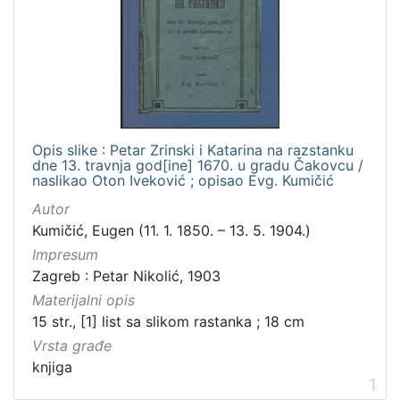
Zbirka
Knjige
2
[
1
Opis slike : Petar Zrinski i Katarina na razstanku
]
dne 13. travnja god[ine] 1670. u gradu Čakovcu /
naslikao Oton Iveković ; opisao Evg. Kumičić
Autor
Kumičić, Eugen (11. 1. 1850. – 13. 5. 1904.)
Impresum
Zagreb : Petar Nikolić, 1903
Materijalni opis
15 str., [1] list sa slikom rastanka ; 18 cm
Vrsta građe
knjiga
1