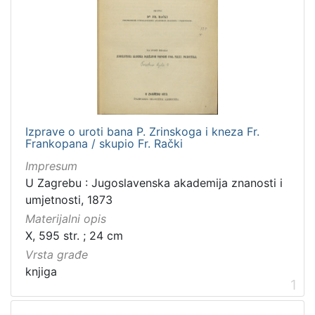
[
2
]
Zbirka
Knjige
9
Izprave o uroti bana P. Zrinskoga i kneza Fr.
Sitni tisak
1
Frankopana / skupio Fr. Rački
Impresum
U Zagrebu : Jugoslavenska akademija znanosti i
umjetnosti, 1873
[
2
Materijalni opis
]
X, 595 str. ; 24 cm
Vrsta građe
knjiga
1