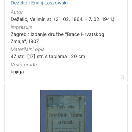
Deželić i Emilij Laszowski
Autor
Deželić, Velimir, st. (21. 02. 1864. – 7. 02. 1941.)
Impresum
Zagreb : Izdanje družbe "Braće Hrvatskog
Zmaja", 1907
Materijalni opis
47 str., [17] str. s tablama ; 20 cm
Vrsta građe
knjiga
3