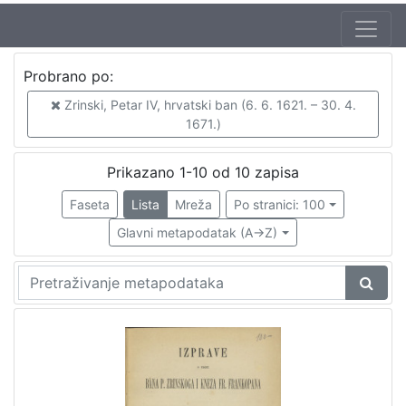
Jezik
Probrano po:
hrvatski
10
Zrinski, Petar IV, hrvatski ban (6. 6. 1621. – 30. 4.
talijanski
2
1671.)
njemački
1
latinski
1
Prikazano 1-10 od 10 zapisa
Faseta
Lista
Mreža
Po stranici: 100
Glavni metapodatak (A->Z)
[
4
]
Nakladnička
cjelina
Obitelji Šubić, Zrinski i Frankopan
8
Družba "Braća Hrvatskoga Zmaja"
2