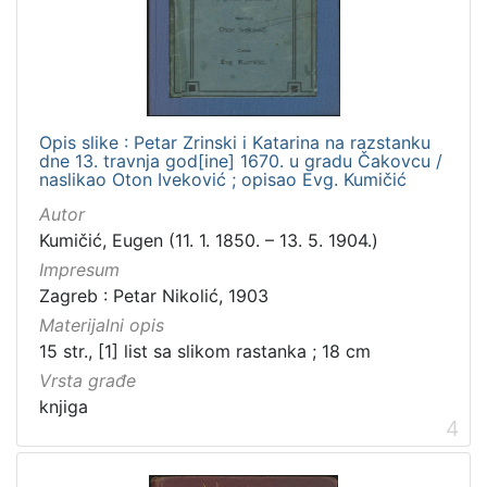
Opis slike : Petar Zrinski i Katarina na razstanku
dne 13. travnja god[ine] 1670. u gradu Čakovcu /
naslikao Oton Iveković ; opisao Evg. Kumičić
Autor
Kumičić, Eugen (11. 1. 1850. – 13. 5. 1904.)
Impresum
Zagreb : Petar Nikolić, 1903
Materijalni opis
15 str., [1] list sa slikom rastanka ; 18 cm
Vrsta građe
knjiga
4