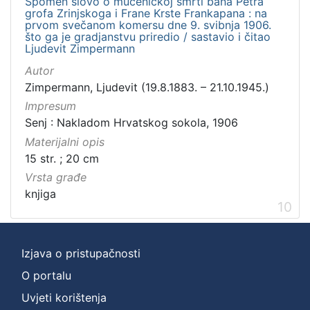
Spomen slovo o mučeničkoj smrti bana Petra
grofa Zrinjskoga i Frane Krste Frankapana : na
prvom svečanom komersu dne 9. svibnja 1906.
što ga je gradjanstvu priredio / sastavio i čitao
Ljudevit Zimpermann
Autor
Zimpermann, Ljudevit (19.8.1883. – 21.10.1945.)
Impresum
Senj : Nakladom Hrvatskog sokola, 1906
Materijalni opis
15 str. ; 20 cm
Vrsta građe
knjiga
10
Izjava o pristupačnosti
O portalu
Uvjeti korištenja