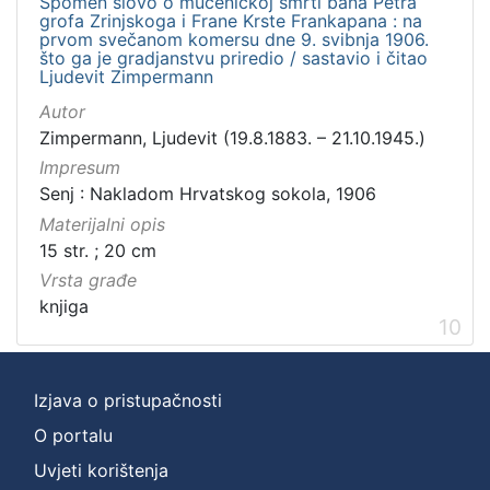
Spomen slovo o mučeničkoj smrti bana Petra
grofa Zrinjskoga i Frane Krste Frankapana : na
prvom svečanom komersu dne 9. svibnja 1906.
što ga je gradjanstvu priredio / sastavio i čitao
Ljudevit Zimpermann
Autor
Zimpermann, Ljudevit (19.8.1883. – 21.10.1945.)
Impresum
Senj : Nakladom Hrvatskog sokola, 1906
Materijalni opis
15 str. ; 20 cm
Vrsta građe
knjiga
10
Izjava o pristupačnosti
O portalu
Uvjeti korištenja