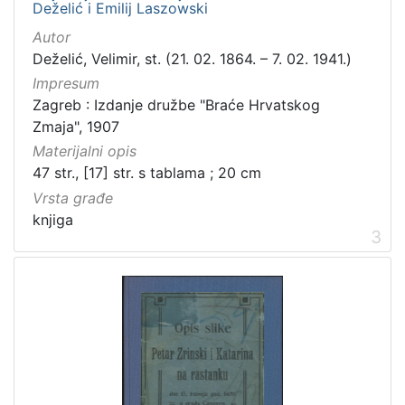
Deželić i Emilij Laszowski
Autor
Deželić, Velimir, st. (21. 02. 1864. – 7. 02. 1941.)
Impresum
Zagreb : Izdanje družbe "Braće Hrvatskog
Zmaja", 1907
Materijalni opis
47 str., [17] str. s tablama ; 20 cm
Vrsta građe
knjiga
3