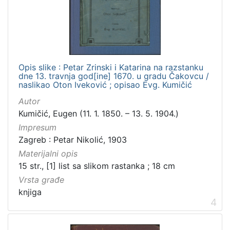
Opis slike : Petar Zrinski i Katarina na razstanku
dne 13. travnja god[ine] 1670. u gradu Čakovcu /
naslikao Oton Iveković ; opisao Evg. Kumičić
Autor
Kumičić, Eugen (11. 1. 1850. – 13. 5. 1904.)
Impresum
Zagreb : Petar Nikolić, 1903
Materijalni opis
15 str., [1] list sa slikom rastanka ; 18 cm
Vrsta građe
knjiga
4