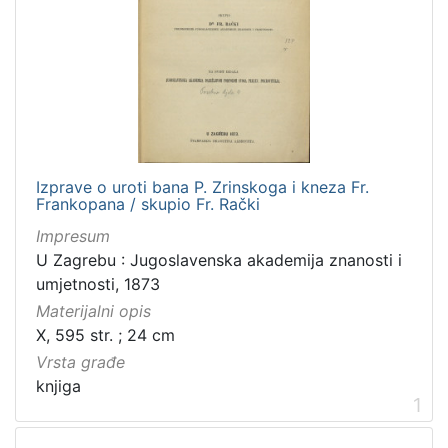
[
2
]
Zbirka
Knjige
9
Izprave o uroti bana P. Zrinskoga i kneza Fr.
Sitni tisak
1
Frankopana / skupio Fr. Rački
Impresum
U Zagrebu : Jugoslavenska akademija znanosti i
umjetnosti, 1873
[
2
Materijalni opis
]
X, 595 str. ; 24 cm
Vrsta građe
knjiga
1