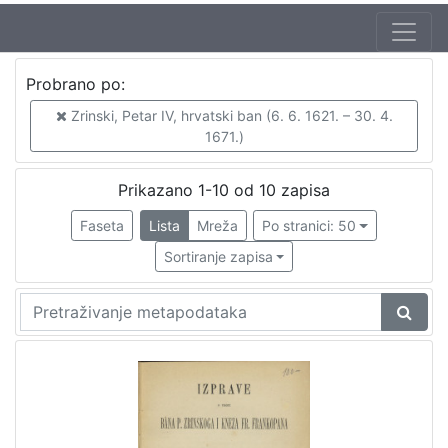
Jezik
Probrano po:
hrvatski
10
Zrinski, Petar IV, hrvatski ban (6. 6. 1621. – 30. 4.
talijanski
2
1671.)
njemački
1
latinski
1
Prikazano 1-10 od 10 zapisa
Faseta
Lista
Mreža
Po stranici: 50
Sortiranje zapisa
[
4
]
Nakladnička
cjelina
Obitelji Šubić, Zrinski i Frankopan
8
Družba "Braća Hrvatskoga Zmaja"
2