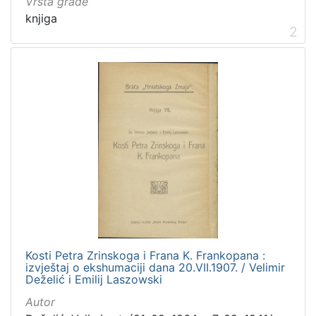
Vrsta građe
knjiga
2
Kosti Petra Zrinskoga i Frana K. Frankopana :
izvještaj o ekshumaciji dana 20.VII.1907. / Velimir
Deželić i Emilij Laszowski
Autor