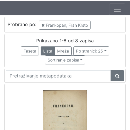
Jezik
Probrano po:
Frankopan, Fran Krsto
hrvatski
7
talijanski
2
Prikazano 1-8 od 8 zapisa
njemački
1
Faseta
Lista
Mreža
Po stranici: 25
latinski
1
Sortiranje zapisa
[
4
]
Nakladnička
cjelina
Obitelji Šubić, Zrinski i Frankopan
6
Družba "Braća Hrvatskoga Zmaja"
2