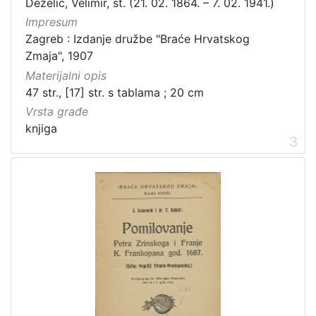
Deželić, Velimir, st. (21. 02. 1864. – 7. 02. 1941.)
Impresum
Zagreb : Izdanje družbe "Braće Hrvatskog
Zmaja", 1907
Materijalni opis
47 str., [17] str. s tablama ; 20 cm
Vrsta građe
knjiga
3