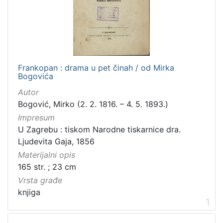
[
2
]
Frankopan : drama u pet činah / od Mirka
Zbirka
Bogovića
Knjige
6
Autor
Sitni tisak
1
Bogović, Mirko (2. 2. 1816. – 4. 5. 1893.)
Impresum
U Zagrebu : tiskom Narodne tiskarnice dra.
Ljudevita Gaja, 1856
[
2
Materijalni opis
]
165 str. ; 23 cm
Vrsta građe
knjiga
1