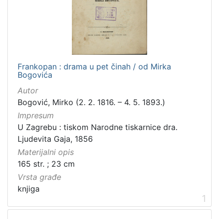
[
2
]
Frankopan : drama u pet činah / od Mirka
Zbirka
Bogovića
Knjige
6
Autor
Sitni tisak
1
Bogović, Mirko (2. 2. 1816. – 4. 5. 1893.)
Impresum
U Zagrebu : tiskom Narodne tiskarnice dra.
Ljudevita Gaja, 1856
[
2
Materijalni opis
]
165 str. ; 23 cm
Vrsta građe
knjiga
1