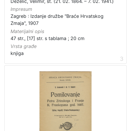
Deželić, Velimir, st. (21. 02. 1864. – 7. 02. 1941.)
Impresum
Zagreb : Izdanje družbe "Braće Hrvatskog
Zmaja", 1907
Materijalni opis
47 str., [17] str. s tablama ; 20 cm
Vrsta građe
knjiga
3