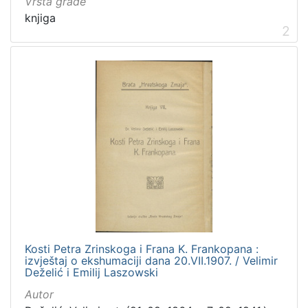
Vrsta građe
knjiga
2
Kosti Petra Zrinskoga i Frana K. Frankopana :
izvještaj o ekshumaciji dana 20.VII.1907. / Velimir
Deželić i Emilij Laszowski
Autor