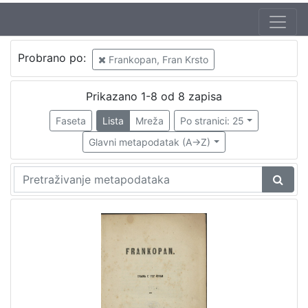
Jezik
Probrano po:
Frankopan, Fran Krsto
hrvatski
7
talijanski
2
Prikazano 1-8 od 8 zapisa
njemački
1
Faseta
Lista
Mreža
Po stranici: 25
latinski
1
Glavni metapodatak (A->Z)
[
4
]
Nakladnička
cjelina
Obitelji Šubić, Zrinski i Frankopan
6
Družba "Braća Hrvatskoga Zmaja"
2