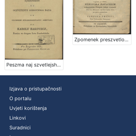
Zpomenek preszvetloga ... Barthola Patachich, ... kada vu farnoj czirkvi verbovechki szvoje proti tak Vrednomu Thovarushu Lyubavi ... v-dova Eleonora Patachich z-dosztojnum Pompum dalaje zverssiti Dan 14. Meszecza Aprilisa Letta 1817, / na pervo posztavlyen od Janussa Chanyi ...
Peszma naj szvetlejshoj y naj prestimanejshoj groficzi Eleonori Patachich od Zajezde, y Zarand, kakti viteskoj narodnoga jezika lyubiteliczi na oczvetenye godovnoga dana vu glubokem ztrahopochitanyu alduvana / po Karolu Rakovecz pravicz vu drugem letu poszlushitelu
Izjava o pristupačnosti
O portalu
Uvjeti korištenja
Linkovi
Suradnici