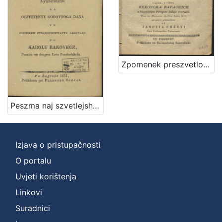
Zpomenek preszvetloga ... Barthola Patachich, ... kada vu farnoj czirkvi verbovechki szvoje proti tak Vrednomu Thovarushu Lyubavi ... v-dova Eleonora Patachich z-dosztojnum Pompum dalaje zverssiti Dan 14. Meszecza Aprilisa Letta 1817, / na pervo posztavlyen od Janussa Chanyi ...
Peszma naj szvetlejshoj y naj prestimanejshoj groficzi Eleonori Patachich od Zajezde, y Zarand, kakti viteskoj narodnoga jezika lyubiteliczi na oczvetenye godovnoga dana vu glubokem ztrahopochitanyu alduvana / po Karolu Rakovecz pravicz vu drugem letu poszlushitelu
Izjava o pristupačnosti
O portalu
Uvjeti korištenja
Linkovi
Suradnici