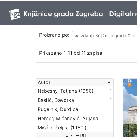
Probrano po:
Izdanja Knjižnica grada Zagr
Prikazano 1-11 od 11 zapisa
Autor
Nebesny, Tatjana (1950)
1
Bastić, Davorka
1
Pugelnik, Đurđica
1
Herceg Mićanović, Arijana
1
Mišćin, Željka (1960.)
1
[5]