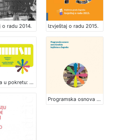
j o radu 2014.
Izvještaj o radu 2015.
Knjižnica u pokretu: 40 godina zagrebačke bibliobusne službe / [priredila Đurđica Pugelnik] ; [uredništvo Davorka Bastić ... et al.]
Programska osnova za novu Gradsku knjižnicu u Zagrebu / [uredništvo Davorka Bastić ... et al.]