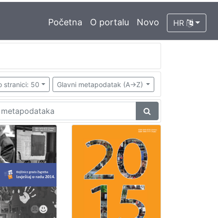
Početna
O portalu
Novo
HR
 stranici: 50
Glavni metapodatak (A->Z)