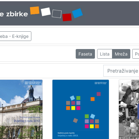
eba - E-knjige
Faseta
Lista
Mreža
Po