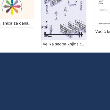
SF knjižnica za danas i za sutra! / [uredništvo Davorka Bastić ... et al.]
Velika seoba knjiga : preseljenje Gradske knjižnice u Paromlin / scenarij i crtež Josip Sršen