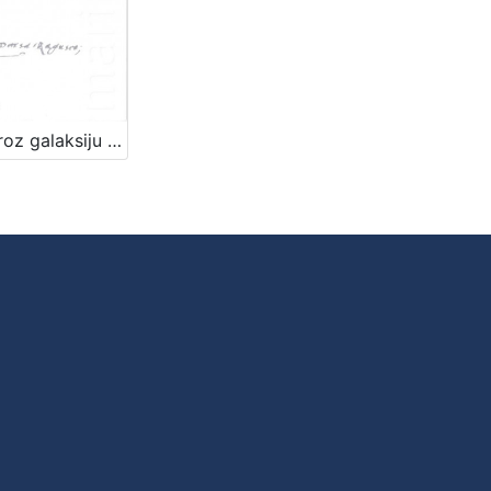
Vodič kroz galaksiju za ljude nazbilj i ljude nahvao : uz 500. obljetnicu rođnja Marina Držića / priredile Arijana Herceg Mićanović, Željka Mišcin