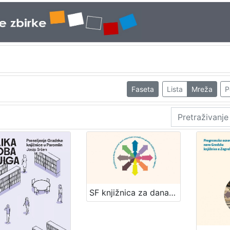
Faseta
Lista
Mreža
P
SF knjižnica za danas i za sutra! / [uredništvo Davorka Bastić ... et al.]