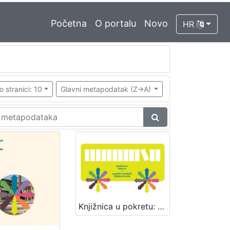
Početna
O portalu
Novo
HR
o stranici: 10
Glavni metapodatak (Z->A)
Knjižnica u pokretu: 40 godina zagrebačke bibliobusne službe / [priredila Đurđica Pugelnik] ; [uredništvo Davorka Bastić ... et al.]