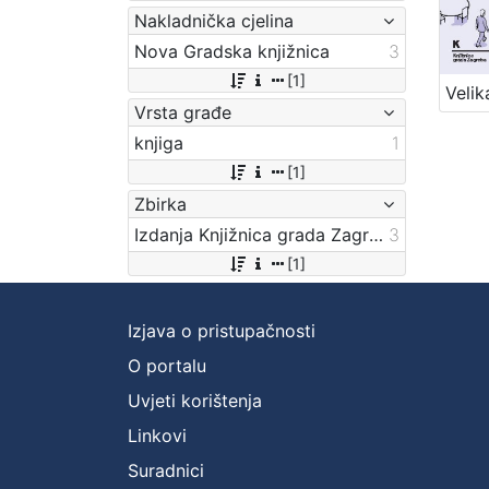
Nakladnička cjelina
Nova Gradska knjižnica
3
[1]
Vrsta građe
knjiga
1
[1]
Zbirka
Izdanja Knjižnica grada Zagreba - E-knjige
3
[1]
Izjava o pristupačnosti
O portalu
Uvjeti korištenja
Linkovi
Suradnici