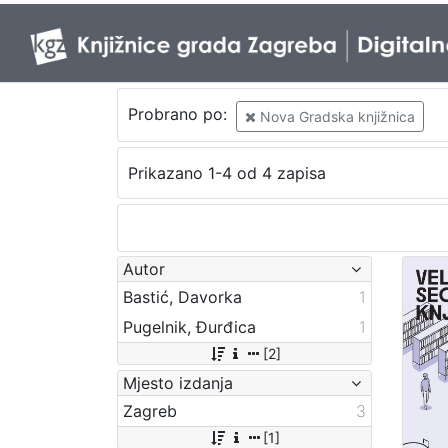
Probrano po:
Nova Gradska knjižnica
Prikazano 1-4 od 4 zapisa
Autor
Bastić, Davorka
1
Pugelnik, Đurđica
1
[2]
Mjesto izdanja
Zagreb
3
[1]