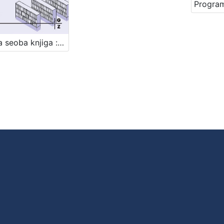
Velika seoba knjiga : preseljenje Gradske knjižnice u Paromlin / scenarij i crtež Josip Sršen