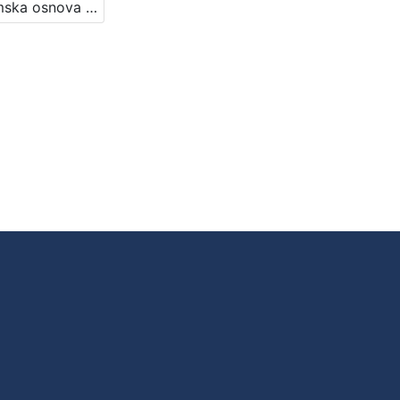
Programska osnova za novu Gradsku knjižnicu u Zagrebu / [uredništvo Davorka Bastić ... et al.]