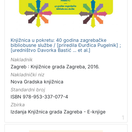
]
Nakladnička
cjelina
Nova Gradska knjižnica
3
Knjižnica u pokretu: 40 godina zagrebačke
bibliobusne službe / [priredila Đurđica Pugelnik] ;
[uredništvo Davorka Bastić ... et al.]
[
Nakladnik
1
Zagreb : Knjižnice grada Zagreba, 2016.
]
Nakladnički niz
Vrsta
Nova Gradska knjižnica
građe
Standardni broj
knjiga
1
ISBN 978-953-337-077-4
Zbirka
Izdanja Knjižnica grada Zagreba - E-knjige
1
[
1
]