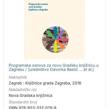
Zbirka
Izdanja Knjižnica grada Zagreba - E-knjige
3
[
1
]
Programska osnova za novu Gradsku knjižnicu u
Zagrebu / [uredništvo Davorka Bastić ... et al.]
Nakladnik
Zagreb : Knjižnice grada Zagreba, 2016
Nakladnički niz
Nova Gradska knjižnica
Standardni broj
ISBN 978-953-337-079-8