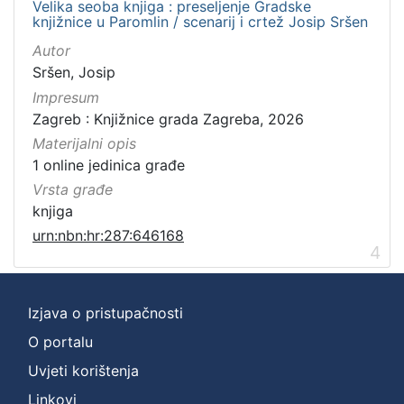
Velika seoba knjiga : preseljenje Gradske
knjižnice u Paromlin / scenarij i crtež Josip Sršen
Autor
Sršen, Josip
Impresum
Zagreb : Knjižnice grada Zagreba, 2026
Materijalni opis
1 online jedinica građe
Vrsta građe
knjiga
urn:nbn:hr:287:646168
4
Izjava o pristupačnosti
O portalu
Uvjeti korištenja
Linkovi