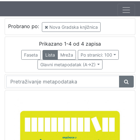
Autor
Probrano po:
Nova Gradska knjižnica
Bastić, Davorka
1
Pugelnik, Đurđica
1
Prikazano 1-4 od 4 zapisa
Faseta
Lista
Mreža
Po stranici: 100
Glavni metapodatak (A->Z)
[
2
]
Mjesto
izdanja
Zagreb
3
[
1