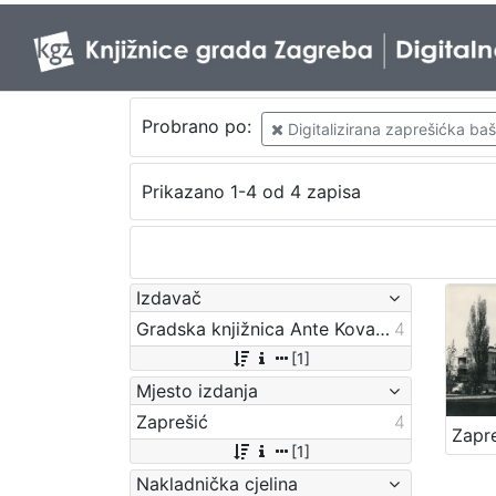
Probrano po:
Digitalizirana zaprešićka baš
Prikazano 1-4 od 4 zapisa
Izdavač
Gradska knjižnica Ante Kovačića
4
[1]
Mjesto izdanja
Zaprešić
4
[1]
Nakladnička cjelina