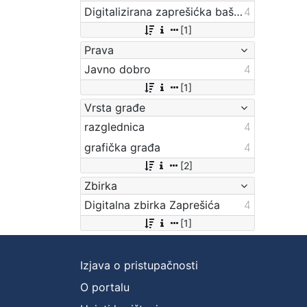
Digitalizirana zaprešićka baština
4
[1]
Prava
Javno dobro
4
[1]
Vrsta građe
razglednica
4
grafička građa
4
[2]
Zbirka
Digitalna zbirka Zaprešića
4
[1]
Izjava o pristupačnosti
O portalu