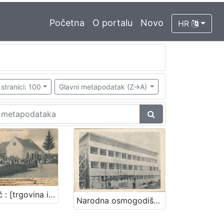
Početna
O portalu
Novo
HR
stranici: 100
Glavni metapodatak (Z->A)
Zaprešič : [trgovina i gostiona F. Ermann]
Narodna osmogodišnja škola - Zaprešić