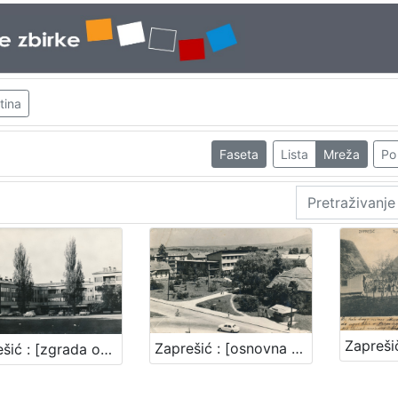
tina
Faseta
Lista
Mreža
Po 
Zaprešić : [osnovna škola u Zaprešiću]
Zaprešić : [zgrada općine]