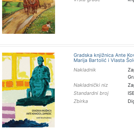
Gradska knjižnica Ante Kov
Marija Bartolić i Vlasta Šol
Nakladnik
Za
Gr
Nakladnički niz
Za
Standardni broj
IS
Zbirka
Di