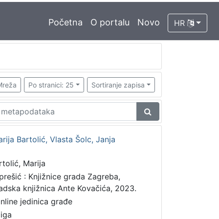
Početna
O portalu
Novo
HR
Mreža
Po stranici: 25
Sortiranje zapisa
rija Bartolić, Vlasta Šolc, Janja
rtolić, Marija
prešić : Knjižnice grada Zagreba,
adska knjižnica Ante Kovačića, 2023.
online jedinica građe
jiga