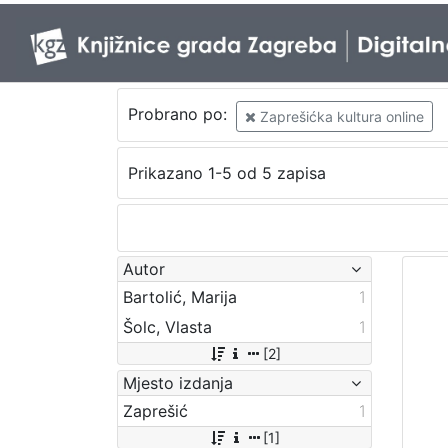
Probrano po:
Zaprešićka kultura online
Prikazano 1-5 od 5 zapisa
Autor
Bartolić, Marija
1
Šolc, Vlasta
1
[2]
Mjesto izdanja
Zaprešić
1
[1]