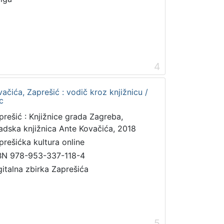
4
ačića, Zaprešić : vodič kroz knjižnicu /
c
prešić : Knjižnice grada Zagreba,
adska knjižnica Ante Kovačića, 2018
prešićka kultura online
BN 978-953-337-118-4
gitalna zbirka Zaprešića
5