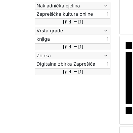
Nakladnička cjelina
Zaprešićka kultura online
1
[1]
Vrsta građe
knjiga
1
[1]
Zbirka
Digitalna zbirka Zaprešića
1
[1]