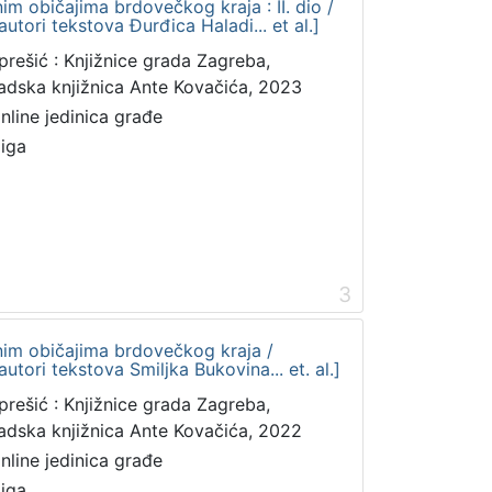
im običajima brdovečkog kraja : II. dio /
autori tekstova Đurđica Haladi... et al.]
prešić : Knjižnice grada Zagreba,
adska knjižnica Ante Kovačića, 2023
online jedinica građe
jiga
3
nim običajima brdovečkog kraja /
autori tekstova Smiljka Bukovina... et. al.]
prešić : Knjižnice grada Zagreba,
adska knjižnica Ante Kovačića, 2022
online jedinica građe
jiga