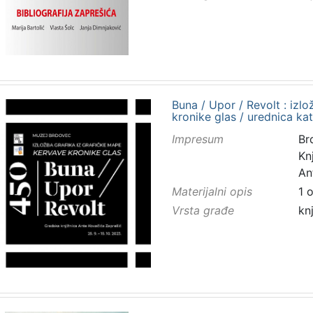
Buna / Upor / Revolt : izl
kronike glas / urednica kat
Impresum
Br
Kn
An
Materijalni opis
1 
Vrsta građe
kn