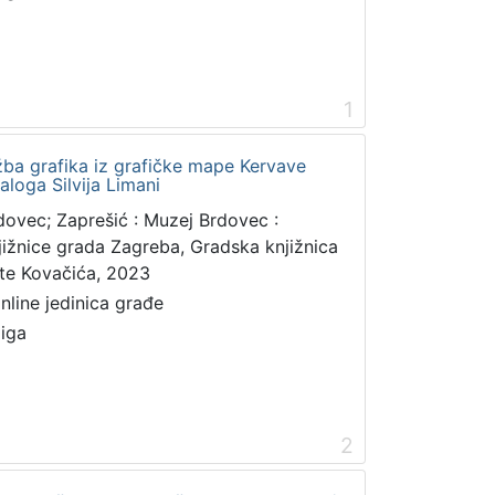
1
ožba grafika iz grafičke mape Kervave
aloga Silvija Limani
dovec; Zaprešić : Muzej Brdovec :
jižnice grada Zagreba, Gradska knjižnica
te Kovačića, 2023
online jedinica građe
jiga
2