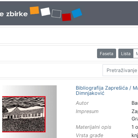
Faseta
Lista
Bibliografija Zaprešića / Ma
Dimnjaković
Autor
Ba
Impresum
Za
Gr
Materijalni opis
1 
Vrsta građe
kn