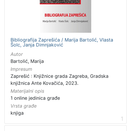
]
Nakladnička
cjelina
Zaprešićka kultura online
1
Bibliografija Zaprešića / Marija Bartolić, Vlasta
Šolc, Janja Dimnjaković
Autor
[
Bartolić, Marija
1
]
Impresum
Zaprešić : Knjižnice grada Zagreba, Gradska
Vrsta
knjižnica Ante Kovačića, 2023.
građe
Materijalni opis
knjiga
1
1 online jedinica građe
Vrsta građe
knjiga
1
[
1
]