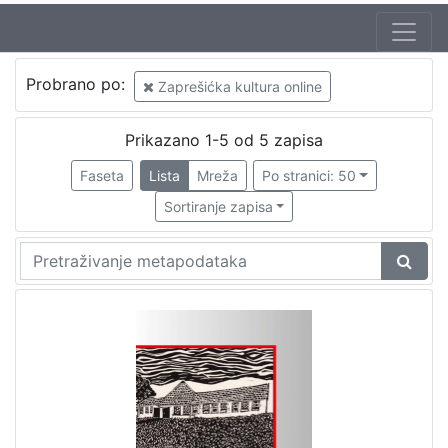
Autor
Probrano po:
Zaprešićka kultura online
Bartolić, Marija
1
Šolc, Vlasta
1
Prikazano 1-5 od 5 zapisa
Faseta
Lista
Mreža
Po stranici: 50
Sortiranje zapisa
[
2
]
Mjesto
izdanja
Zaprešić
1
[
1