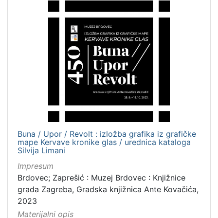
Zbirka
Digitalna zbirka Zaprešića
1
[
1
]
Buna / Upor / Revolt : izložba grafika iz grafičke
mape Kervave kronike glas / urednica kataloga
Silvija Limani
Impresum
Brdovec; Zaprešić : Muzej Brdovec : Knjižnice
grada Zagreba, Gradska knjižnica Ante Kovačića,
2023
Materijalni opis