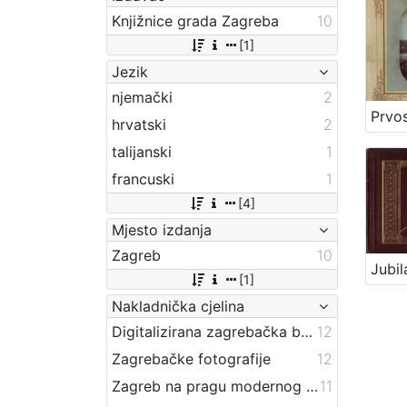
Knjižnice grada Zagreba
10
[1]
Jezik
njemački
2
hrvatski
2
talijanski
1
francuski
1
[4]
Mjesto izdanja
Zagreb
10
[1]
Nakladnička cjelina
Digitalizirana zagrebačka baština
12
Zagrebačke fotografije
12
Zagreb na pragu modernog doba
11