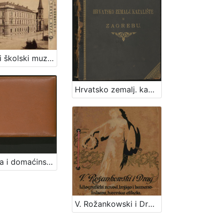
Hrvatski školski muzej / Ivan Standl
Hrvatsko zemalj. kazalište u Zagrebu.
Porodica i domaćinstvo 1957 : sa dječjim sajmom
V. Rožankowski i Drug : litografički zavod, knjigo i kamenotiskara, tvornica etiketa : 1898-1913