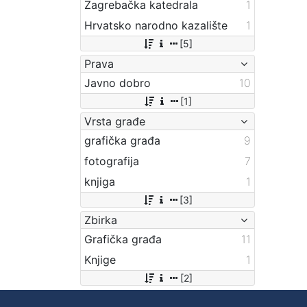
Zagrebačka katedrala
1
Hrvatsko narodno kazalište
1
[5]
Prava
Javno dobro
10
[1]
Vrsta građe
grafička građa
9
fotografija
7
knjiga
1
[3]
Zbirka
Grafička građa
11
Knjige
1
[2]