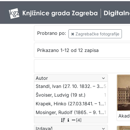
Probrano po:
Zagrebačke fotografije
Prikazano 1-12 od 12 zapisa
Autor
Standl, Ivan (27. 10. 1832. – 30. 8. 1897.)
5
Švoiser, Ludvig (19 st.)
1
Krapek, Hinko (27.03.1841. – 12.03.1915.)
1
Mosinger, Rudolf (1865. – 9. 10. 1918.)
1
[4]
Izdavač