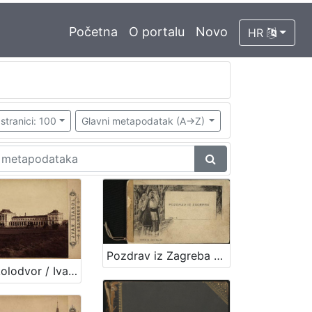
Početna
O portalu
Novo
HR
stranici: 100
Glavni metapodatak (A->Z)
Pozdrav iz Zagreba / R. Mosinger, Zagreb
Glavni kolodvor / Ivan Standl