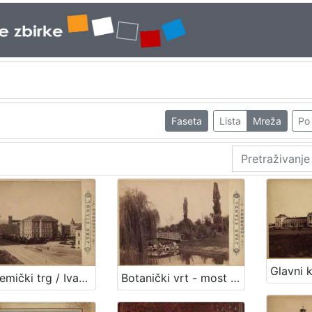
Faseta
Lista
Mreža
Po 
Akademički trg / Ivan Standl
Botanički vrt - most preko jezera / Ivan Standl