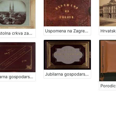
Uspomena na Zagreb / [fotografije] L. Švoiser, [oprema uveza] E. Mučnjak
Prvostolna crkva zagrebačka / Atelier Mosinger
Jubilarna gospodarsko-šumarska izložba u Zagrebu : 1891 / Ivan Standl
Jubilarna gospodarska šumarska izložba u Zagrebu : 1891 / Hinko Krapek