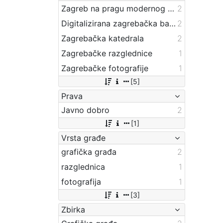
Zagreb na pragu modernog doba
2
Digitalizirana zagrebačka baština
2
Zagrebačka katedrala
2
Zagrebačke razglednice
1
Zagrebačke fotografije
1
[5]
Prava
Javno dobro
2
[1]
Vrsta građe
grafička građa
2
razglednica
1
fotografija
1
[3]
Zbirka