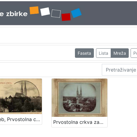
Faseta
Lista
Mreža
P
Zagreb, Prvostolna crkva
Prvostolna crkva zagrebačka / Atelier Mosinger