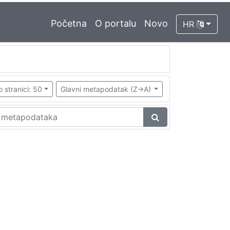
Početna
O portalu
Novo
HR
o stranici: 50
Glavni metapodatak (Z->A)