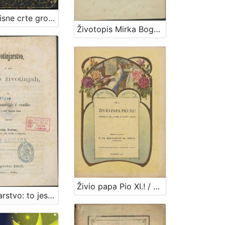
Životopisne crte grofa Nikole Šubića-Zrinjskoga Sigetskoga / od Slavomila Peroka
Životopis Mirka Bogovića / napisa Gjuragj Stjepan Deželić
Živio papa Pio XI.! / priredio i izdao Bernardin Sokol
Životinjarstvo: to jest nauk o životinjah : za više gimnazije i realke : (sa 34 u tekst utisnutih slikah) / napisao Josip Torbar