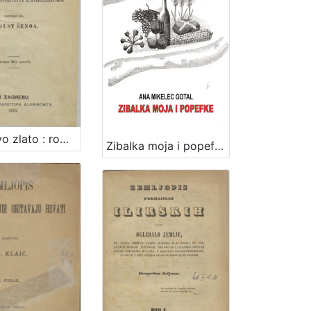
Zlatarovo zlato : roman iz prošlosti zagrebačke / napisao ga August Šenoa
Zibalka moja i popefke / Ana Mikelec Gotal