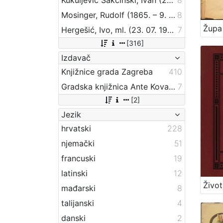
Mosinger, Rudolf (1865. – 9. 10. 1918.)
8
Hergešić, Ivo, ml. (23. 07. 1904. – 29. 12. 1977.)
7
[316]
Izdavač
Knjižnice grada Zagreba
410
Gradska knjižnica Ante Kovačića
7
[2]
Jezik
hrvatski
228
njemački
51
francuski
19
latinski
12
mađarski
8
talijanski
4
danski
2