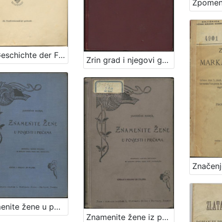
Zur Geschichte der Familie Vranyczany : als Familienmanuskript gedruckt / von Giorgio Baron Vranyczany von Dobinović
Zrin grad i njegovi gospodari : [sa rodoslovjem županah i knezovah bribirskih i zrinskih] / napisao Ivan Kukuljević Sakcinski
Znamenite žene u povjesti i pričama / sastavila Marija Jambrišak
Znamenite žene iz priče i poviesti / sastavila Marija Jambrišakova