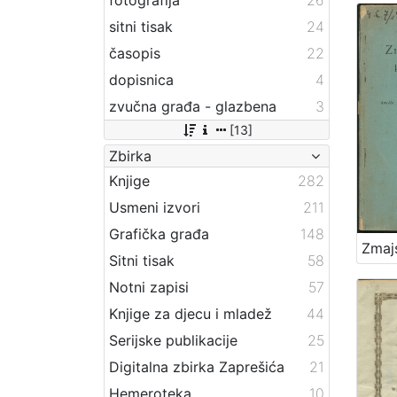
sitni tisak
24
časopis
22
dopisnica
4
zvučna građa - glazbena
3
[13]
Zbirka
Knjige
282
Usmeni izvori
211
Grafička građa
148
Sitni tisak
58
Notni zapisi
57
Knjige za djecu i mladež
44
Serijske publikacije
25
Digitalna zbirka Zaprešića
21
Hemeroteka
10