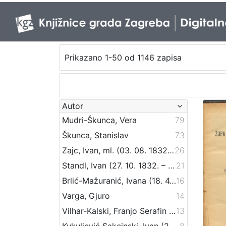
Prikazano 1-50 od 1146 zapisa
Autor
Mudri-Škunca, Vera
79
Škunca, Stanislav
73
Zajc, Ivan, ml. (03. 08. 1832. – 16. 12. 1914.)
26
Standl, Ivan (27. 10. 1832. – 30. 8. 1897.)
21
Brlić-Mažuranić, Ivana (18. 4. 1874. – 21. 9. 1938.)
16
Varga, Gjuro
14
Vilhar-Kalski, Franjo Serafin (5. 1. 1852. – 4. 3. 1928.)
13
Kukuljević Sakcinski, Ivan (29. 5. 1816. – 1. 8. 1889.)
8