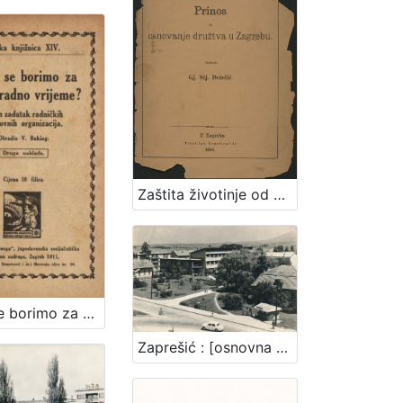
Zaštita životinje od mučenja : prinos za osnovanje družtva u Zagrebu / sastavio Gj. Stj. Dežalić
Zašto se borimo za kraće radno vrijeme? : jedan zadatak radničkih strukovnih organizacija / obradio V. Bukšeg
Zaprešić : [osnovna škola u Zaprešiću]