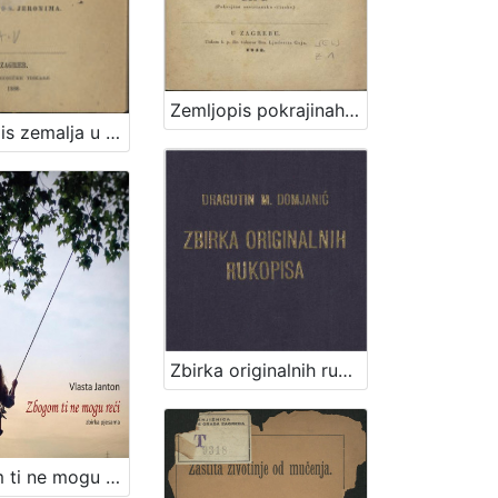
Zemljopis pokrajinah ilirskih iliti Ogledalo zemlje, na kojoj pribiva narod ilirsko-slavjanski sa opisanjem berdah, potokah, gradovah i znatniih mestah polag sadanjeg stališa, s kratkim dogodopisnim dodatkom i priloženim krajobrazom iliti mapom / od Dragutina Seljana
Zemljopis zemalja u kojih obitavaju Hrvati
Zbirka originalnih rukopisa / Dragutin M. Domjanić
Zbogom ti ne mogu reći / Vlasta Janton