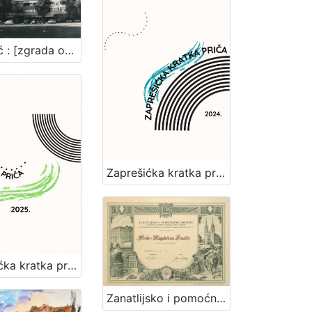
Zaprešić : [zgrada općine]
Zaprešićka kratka priča 2024. : nagrađene i pohvaljene priče
Zaprešićka kratka priča 2025. : nagrađene i pohvaljene priče
Zanatlijsko i pomoćničko društvo za podporu bolestnika, nemoćnika, udova i siročadi : [povelja]