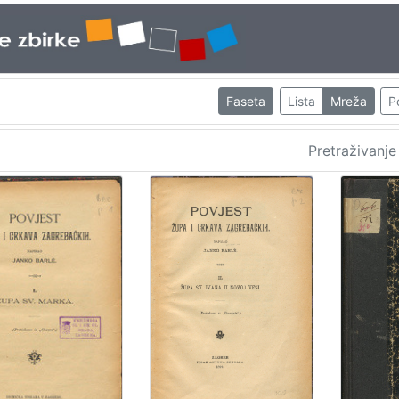
Faseta
Lista
Mreža
P