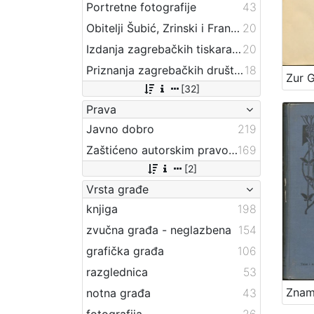
Portretne fotografije
43
Obitelji Šubić, Zrinski i Frankopan
20
Izdanja zagrebačkih tiskara 17. i 18. stoljeća
20
Priznanja zagrebačkih društava
18
[32]
Prava
Javno dobro
219
Zaštićeno autorskim pravom
169
[2]
Vrsta građe
knjiga
198
zvučna građa - neglazbena
154
grafička građa
106
razglednica
53
notna građa
43
fotografija
26