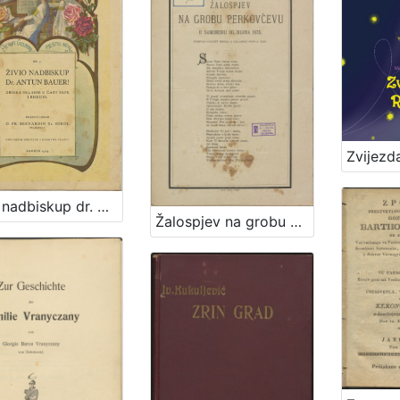
Živio nadbiskup dr. Antun Bauer! : zbirka skladbi u čast pape i biskupa / priredio i izdao Bernardin Sokol
Žalospjev na grobu Perkovčevu : u Samoboru 30. rujna 1875. / spjevao August Šenoa, a uglasbio Ivan pl. Zajc