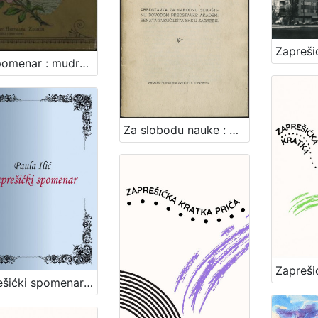
Za spomenar : mudre izreke iz naše književnosti / pribrala Marija Kumičić. Zagreb, [1896]. [Knjiga]
Za slobodu nauke : predstavka za Narodnu skupštinu povodom predstavke Akadem. senata Sveučilišta SHS u Zagrebu / [Branko Vodnik ... et al.]
Zaprešićki spomenar : biserni kraluši seoske učiteljice / Paula Ilić