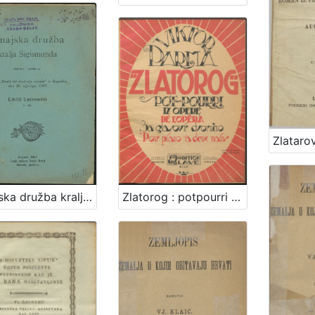
Zlatorog : potpourri iz opere : za glasovir dvoručno / Viktor Parma
Zmajska družba kralja Sigismunda / napisao i predavao družbi "Braće hrvatskoga zmaja" u Zagrebu, dne 23. siječnja 1907. Emilij Laszowski