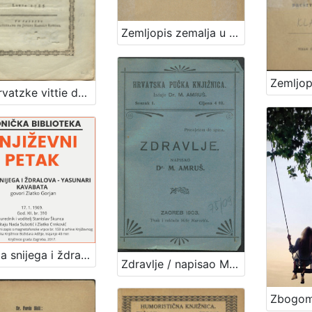
Zemljopis zemalja u kojih obitavaju Hrvati / sastavio Vj. Klaić
Z Horvatzke vittie dobro poselenye vuchinyeno kad je bana nasztavlenye : vu Zagrebu meszecza veliko-messnyaka dan XXXI. letta 1785
Zemlja snijega i ždralova - Yasunari Kavabata : Književni petak, 17. 1. 1969., dvorana u Medulićevoj 30 / govori Zlatko Gorjan ; čitaju Nada Subotić i Zlatko Crnković ; urednik i voditelj Stanislav Škunca
Zdravlje / napisao M. [Milan] Amruš