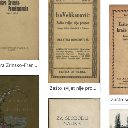
Zavjera Zrinsko-Frankopanska : (1664.-1671.) / Ferdo Šišić
Zašto svijet nije propao i druge šaljive pripovijesti iz Srijema / Isa Velikanović