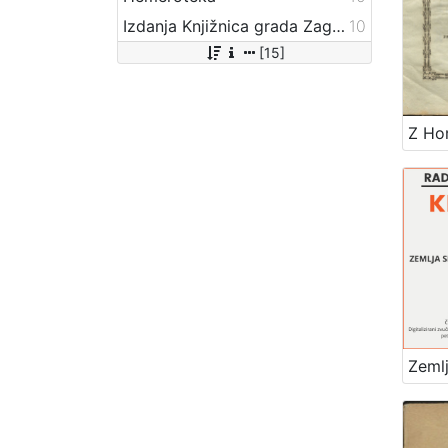
Izdanja Knjižnica grada Zagreba - E-knjige
10
[15]