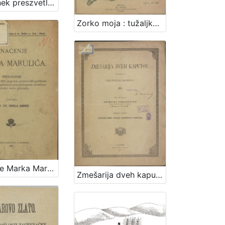
Zpomenek preszvetloga ... Barthola Patachich, ... kada vu farnoj czirkvi verbovechki szvoje proti tak Vrednomu Thovarushu Lyubavi ... v-dova Eleonora Patachich z-dosztojnum Pompum dalaje zverssiti Dan 14. Meszecza Aprilisa Letta 1817, / na pervo posztavlyen od Janussa Chanyi ...
Zorko moja : tužaljka iz opere Porin : udešena za tenor uz pratnju glasovira / od Vatroslava Lisinskoga
Značenje Marka Marulića : predavanje držano 7. stud. 1901. prigodom proslave 400-godišnjice hrvatske umjetne književnosti pred cjelokupnom omladinom zagrebačke realne gimnazije / govorio Nikola Andrić
Zmešarija dveh kaputov / sastavljena po Onufriusu Koprivi 1874. ; izdana na svetlo po Grišpinu Trbuhoviću sveto-petskom plebanušu na Bregani meseca lipnja godine 1885. posle Kristova poroda.