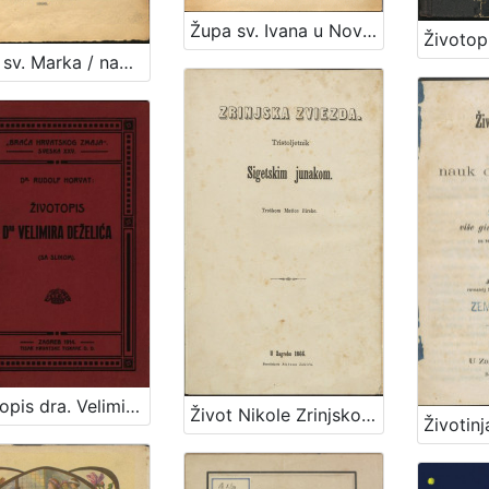
Župa sv. Ivana u Novoj vesi / napisao Janko Barle
Župa sv. Marka / napisao Janko Barle
Životopis dra. Velimira Deželića / Rudolf Horvat
Život Nikole Zrinjskog sigetskog junaka / nacrtao M. Mesić