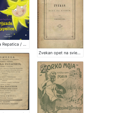
Zvijezda Repatica / Mihaela Žugec Saračević ; Lidija Kraljević
Zvekan opet na svietu / od Grabanciaša djaka.