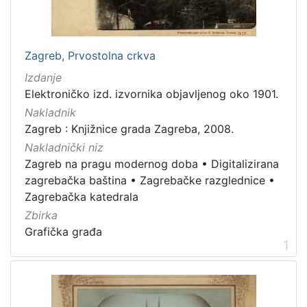
Nakladnička
cjelina
Zagreb na pragu modernog doba
2
Zagreb, Prvostolna crkva
Digitalizirana zagrebačka baština
2
Izdanje
Zagrebačka katedrala
2
Elektroničko izd. izvornika objavljenog oko 1901.
Zagrebačke razglednice
1
Nakladnik
Zagreb : Knjižnice grada Zagreba, 2008.
Zagrebačke fotografije
1
Nakladnički niz
Zagreb na pragu modernog doba
•
Digitalizirana
zagrebačka baština
•
Zagrebačke razglednice
•
[
Zagrebačka katedrala
5
Zbirka
]
Grafička građa
Prava
1
Javno dobro
2