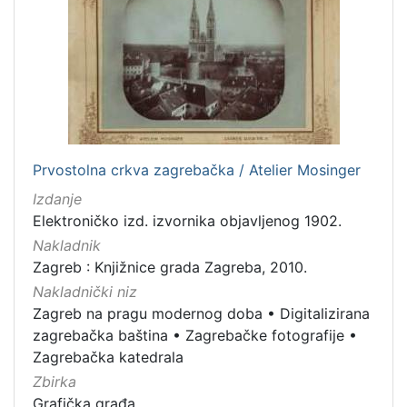
[
1
]
Vrsta
građe
grafička građa
2
razglednica
1
Prvostolna crkva zagrebačka / Atelier Mosinger
fotografija
1
Izdanje
Elektroničko izd. izvornika objavljenog 1902.
Nakladnik
Zagreb : Knjižnice grada Zagreba, 2010.
[
3
Nakladnički niz
]
Zagreb na pragu modernog doba
•
Digitalizirana
Zbirka
zagrebačka baština
•
Zagrebačke fotografije
•
Zagrebačka katedrala
Grafička građa
2
Zbirka
Grafička građa