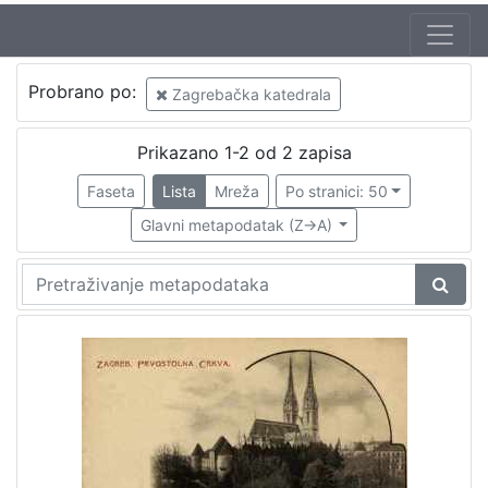
Izdavač
Probrano po:
Zagrebačka katedrala
Knjižnice grada Zagreba
2
Prikazano 1-2 od 2 zapisa
Faseta
Lista
Mreža
Po stranici: 50
[
1
Glavni metapodatak (Z->A)
]
Mjesto
izdanja
Zagreb
2
[
1
]