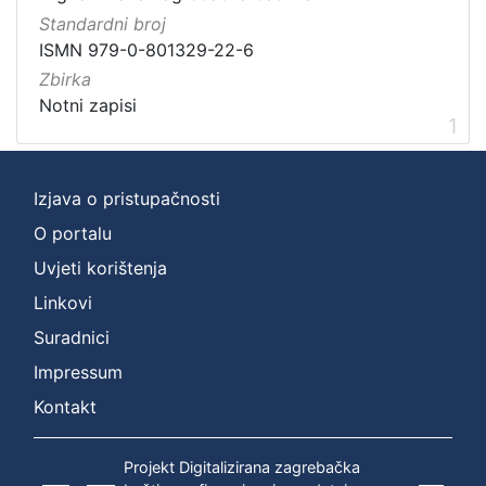
1
Standardni broj
]
ISMN 979-0-801329-22-6
Zbirka
Zbirka
Notni zapisi
1
Notni zapisi
1
[
Izjava o pristupačnosti
1
O portalu
]
Uvjeti korištenja
Linkovi
Suradnici
Impressum
Kontakt
Projekt Digitalizirana zagrebačka