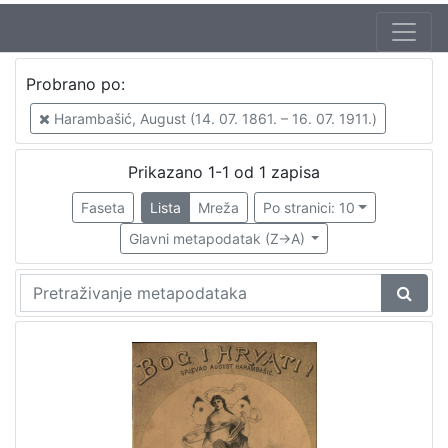
Autor
Probrano po:
Vilhar-Kalski, Franjo Serafin (5. 1. 1852. – 4. 3. 1928.)
1
Harambašić, August (14. 07. 1861. – 16. 07. 1911.)
Harambašić, August (14. 07. 1861. – 16. 07. 1911.)
1
Prikazano 1-1 od 1 zapisa
Faseta
Lista
Mreža
Po stranici: 10
[
2
Glavni metapodatak (Z->A)
]
Mjesto
izdanja
Zagreb
1
[
1