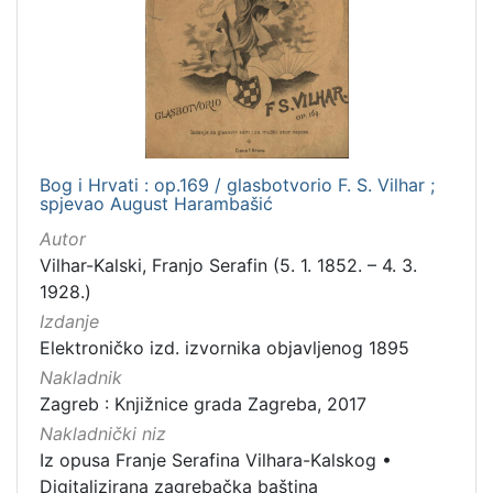
]
Nakladnička
cjelina
Digitalizirana zagrebačka baština
1
Iz opusa Franje Serafina Vilhara-Kalskog
1
Bog i Hrvati : op.169 / glasbotvorio F. S. Vilhar ;
spjevao August Harambašić
Autor
[
Vilhar-Kalski, Franjo Serafin (5. 1. 1852. – 4. 3.
2
1928.)
]
Izdanje
Vrsta
Elektroničko izd. izvornika objavljenog 1895
građe
Nakladnik
notna građa
1
Zagreb : Knjižnice grada Zagreba, 2017
Nakladnički niz
Iz opusa Franje Serafina Vilhara-Kalskog
•
[
Digitalizirana zagrebačka baština