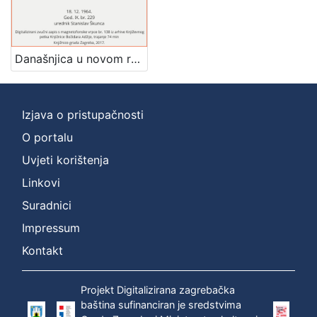
[
1
]
Današnjica u novom romanu : Književni petak, 18. 12. 1964. / govore Branko Belan, Dalibor Cvitan i Ivan Kušan ; urednik Stanislav Škunca
Mjesto
izdanja
Zagreb
1
Izjava o pristupačnosti
O portalu
Uvjeti korištenja
[
1
Linkovi
]
Suradnici
Nakladnička
Impressum
cjelina
Digitalizirana zagrebačka baština
1
Kontakt
Glasovi Književnog petka
1
Projekt Digitalizirana zagrebačka
baština sufinanciran je sredstvima