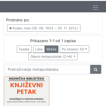
Autor
Probrano po:
Kušan, Ivan (30. 08. 1933. – 20. 11. 2012.)
1
Kušan, Ivan (30. 08. 1933. – 20. 11. 2012.)
Škunca, Stanislav
1
Belan, Branko (15. 11. 1912. – 29. 04. 1986.)
1
Prikazano 1-1 od 1 zapisa
Cvitan, Dalibor (20. 12. 1934. – 23. 07. 1993.)
1
Faseta
Lista
Mreža
Po stranici: 50
Glavni metapodatak (Z->A)
[
4
]
Izdavač
Knjižnice grada Zagreba
1