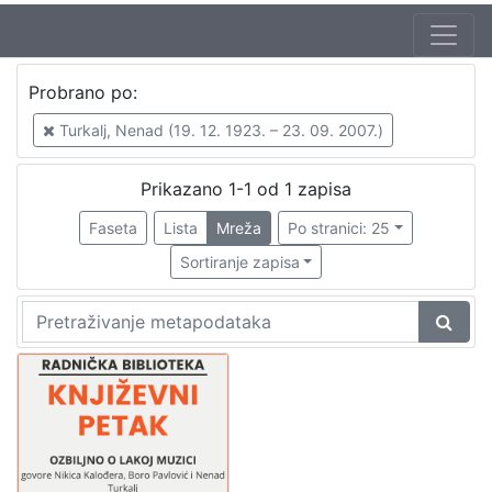
Autor
Probrano po:
Mudri-Škunca, Vera
1
Turkalj, Nenad (19. 12. 1923. – 23. 09. 2007.)
Pavlović, Boro (27. 04 1922. – 7. 09. 2001.)
1
Kalogjera, Nikica (19. 05. 1930. – 27. 01 2006.)
1
Prikazano 1-1 od 1 zapisa
Turkalj, Nenad (19. 12. 1923. – 23. 09. 2007.)
1
Faseta
Lista
Mreža
Po stranici: 25
Sortiranje zapisa
[
4
]
Izdavač
Knjižnice grada Zagreba
1