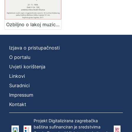
[
1
]
Ozbiljno o lakoj muzici : Književni petak, 27. 11. 1959., Radnički dom, dvorana H / govore Nikica Kalođera, Boro Pavlović, Nenad Turkalj ; urednica Vera Mudri-Škunca
Mjesto
izdanja
Zagreb
1
Izjava o pristupačnosti
O portalu
Uvjeti korištenja
[
1
Linkovi
]
Suradnici
Nakladnička
Impressum
cjelina
Digitalizirana zagrebačka baština
1
Kontakt
Glasovi Književnog petka
1
Projekt Digitalizirana zagrebačka
baština sufinanciran je sredstvima