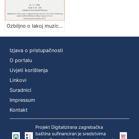
[
1
]
Ozbiljno o lakoj muzici : Književni petak, 27. 11. 1959., Radnički dom, dvorana H / govore Nikica Kalođera, Boro Pavlović, Nenad Turkalj ; urednica Vera Mudri-Škunca
Mjesto
izdanja
Zagreb
1
Izjava o pristupačnosti
O portalu
Uvjeti korištenja
[
1
Linkovi
]
Suradnici
Nakladnička
Impressum
cjelina
Digitalizirana zagrebačka baština
1
Kontakt
Glasovi Književnog petka
1
Projekt Digitalizirana zagrebačka
baština sufinanciran je sredstvima