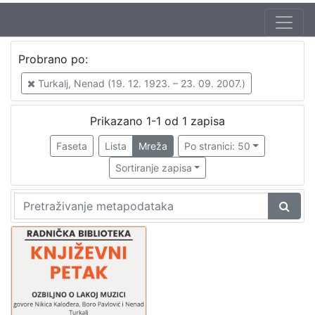
Autor
Probrano po:
Mudri-Škunca, Vera
1
Turkalj, Nenad (19. 12. 1923. – 23. 09. 2007.)
Pavlović, Boro (27. 04 1922. – 7. 09. 2001.)
1
Kalogjera, Nikica (19. 05. 1930. – 27. 01 2006.)
1
Prikazano 1-1 od 1 zapisa
Turkalj, Nenad (19. 12. 1923. – 23. 09. 2007.)
1
Faseta
Lista
Mreža
Po stranici: 50
Sortiranje zapisa
[
4
]
Izdavač
Knjižnice grada Zagreba
1