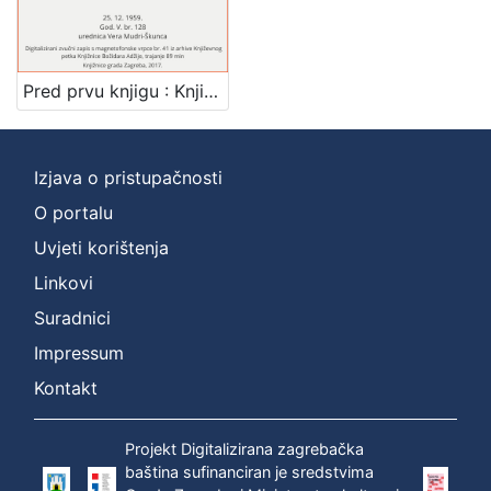
1
]
Mjesto
izdanja
Pred prvu knjigu : Književni petak, 25. 12. 1959., Radnički dom, dvorana H / govore Branislav Glumac i Jozo Laušić ; urednica Vera Mudri-Škunca
Zagreb
1
Izjava o pristupačnosti
O portalu
[
1
Uvjeti korištenja
]
Linkovi
Nakladnička
Suradnici
cjelina
Digitalizirana zagrebačka baština
1
Impressum
Glasovi Književnog petka
1
Kontakt
Projekt Digitalizirana zagrebačka
baština sufinanciran je sredstvima
[