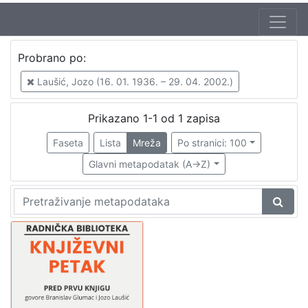
Autor
Probrano po:
Mudri-Škunca, Vera
1
Laušić, Jozo (16. 01. 1936. – 29. 04. 2002.)
Glumac, Branislav (10. 06. 1938.)
1
Laušić, Jozo (16. 01. 1936. – 29. 04. 2002.)
1
Prikazano 1-1 od 1 zapisa
Faseta
Lista
Mreža
Po stranici: 100
Glavni metapodatak (A->Z)
[
3
]
Izdavač
Knjižnice grada Zagreba
1
[