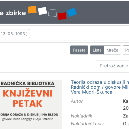
 13. 06. 1993.)
Faseta
Lista
Mreža
Po
Teorija odraza u diskusiji n
Radnički dom / govore Mil
Vera Mudri-Škunca
Autor
Ka
20
Nakladnik
Za
Nakladnički niz
Gl