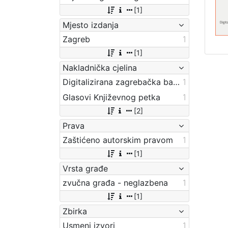
[1]
Mjesto izdanja
Zagreb
1
[1]
Nakladnička cjelina
Digitalizirana zagrebačka baština
1
Glasovi Književnog petka
1
[2]
Prava
Zaštićeno autorskim pravom
1
[1]
Vrsta građe
zvučna građa - neglazbena
1
[1]
Zbirka
Usmeni izvori
1