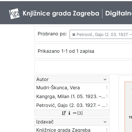
Probrano po:
Petrović, Gajo (2. 03. 1927. –
Prikazano 1-1 od 1 zapisa
Autor
Mudri-Škunca, Vera
1
Kangrga, Milan (1. 05. 1923. – 25. 04. 2008.)
1
Petrović, Gajo (2. 03. 1927. – 13. 06. 1993.)
1
[3]
Izdavač
Knjižnice grada Zagreba
1