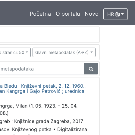
Početna
O portalu
Novo
HR
 stranici: 50
Glavni metapodatak (A->Z)
a Bledu : Književni petak, 2. 12. 1960.,
an Kangrga i Gajo Petrović ; urednica
ngrga, Milan (1. 05. 1923. – 25. 04.
08.)
greb : Knjižnice grada Zagreba, 2017
asovi Književnog petka
•
Digitalizirana