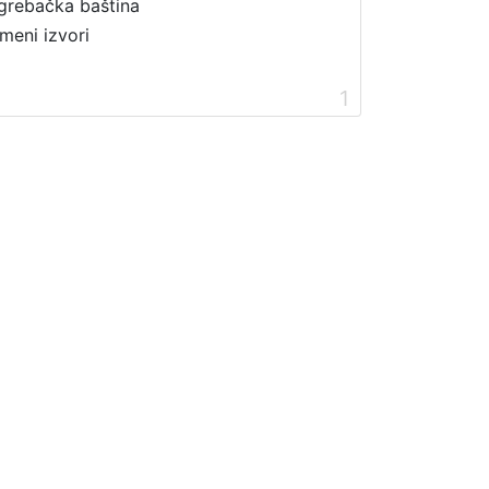
grebačka baština
meni izvori
1