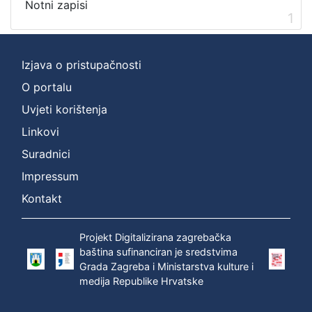
cjelina
Notni zapisi
1
Digitalizirana zagrebačka baština
1
Zagreb na pragu modernog doba
1
Izjava o pristupačnosti
O portalu
[
Uvjeti korištenja
2
Linkovi
]
Suradnici
Prava
Javno dobro
1
Impressum
Kontakt
Projekt Digitalizirana zagrebačka
[
baština sufinanciran je sredstvima
1
Grada Zagreba i Ministarstva kulture i
]
medija Republike Hrvatske
Vrsta
građe