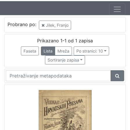
Autor
Probrano po:
Jilek, Franjo
Kolarić, Pajo (17. 01. 1821 – 13. 11. 1876)
1
Jilek, Franjo
1
Prikazano 1-1 od 1 zapisa
Faseta
Lista
Mreža
Po stranici: 10
Sortiranje zapisa
[
2
]
Izdavač
Knjižnice grada Zagreba
1
[
1
]