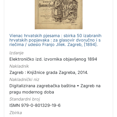
Jezik
hrvatski
1
Vienac hrvatskih pjesama : sbirka 50 izabranih
[
hrvatskih popjevaka : za glasovir dvoručno i s
1
riečima / udesio Franjo Jilek. Zagreb, [1894].
]
Izdanje
Mjesto
Elektroničko izd. izvornika objavljenog 1894
izdanja
Nakladnik
Zagreb
1
Zagreb : Knjižnice grada Zagreba, 2014.
Nakladnički niz
Digitalizirana zagrebačka baština
•
Zagreb na
pragu modernog doba
[
1
Standardni broj
]
ISMN 979-0-801329-19-6
Nakladnička
Zbirka