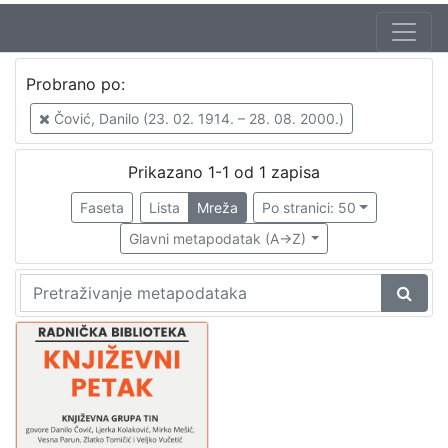
Autor
Probrano po:
Škunca, Stanislav
1
Čović, Danilo (23. 02. 1914. – 28. 08. 2000.)
Barčanec, Biserka
1
Čović, Danilo (23. 02. 1914. – 28. 08. 2000.)
1
Prikazano 1-1 od 1 zapisa
Torjanac, Zvonimir (14. 09. 1930. – 9. 09. 2014.)
1
Faseta
Lista
Mreža
Po stranici: 50
Glavni metapodatak (A->Z)
[
4
]
Izdavač
Knjižnice grada Zagreba
1