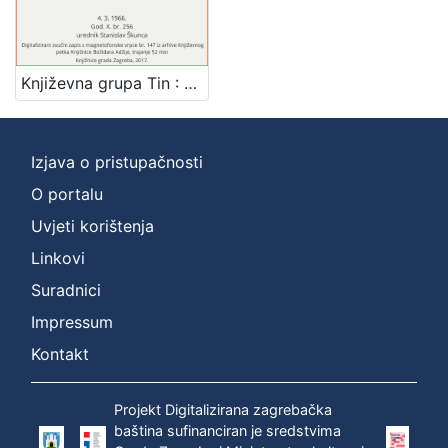
[
1
]
Književna grupa Tin : Književni petak, 4. 3. 1966. / govore Danilo Čović ... [et al.] ; sudjeluju Biserka Barčanec i Zvonko Torjanac ; urednik Stanislav Škunca
Mjesto
izdanja
Zagreb
1
Izjava o pristupačnosti
O portalu
Uvjeti korištenja
[
1
Linkovi
]
Suradnici
Nakladnička
Impressum
cjelina
Digitalizirana zagrebačka baština
1
Kontakt
Glasovi Književnog petka
1
Projekt Digitalizirana zagrebačka
baština sufinanciran je sredstvima