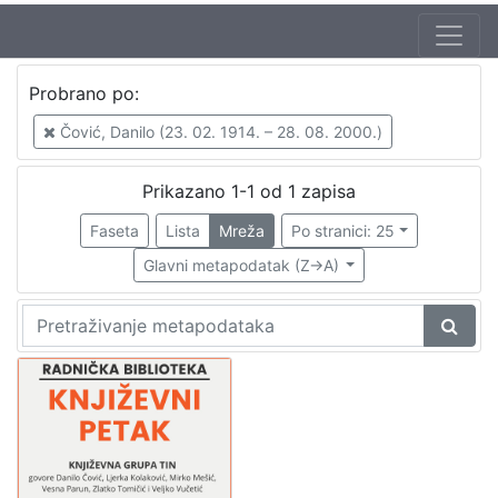
Autor
Probrano po:
Škunca, Stanislav
1
Čović, Danilo (23. 02. 1914. – 28. 08. 2000.)
Barčanec, Biserka
1
Čović, Danilo (23. 02. 1914. – 28. 08. 2000.)
1
Prikazano 1-1 od 1 zapisa
Torjanac, Zvonimir (14. 09. 1930. – 9. 09. 2014.)
1
Faseta
Lista
Mreža
Po stranici: 25
Glavni metapodatak (Z->A)
[
4
]
Izdavač
Knjižnice grada Zagreba
1