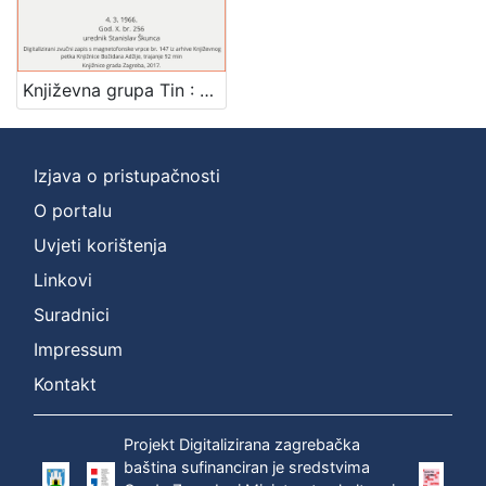
[
1
]
Književna grupa Tin : Književni petak, 4. 3. 1966. / govore Danilo Čović ... [et al.] ; sudjeluju Biserka Barčanec i Zvonko Torjanac ; urednik Stanislav Škunca
Mjesto
izdanja
Zagreb
1
Izjava o pristupačnosti
O portalu
Uvjeti korištenja
[
1
Linkovi
]
Suradnici
Nakladnička
Impressum
cjelina
Digitalizirana zagrebačka baština
1
Kontakt
Glasovi Književnog petka
1
Projekt Digitalizirana zagrebačka
baština sufinanciran je sredstvima