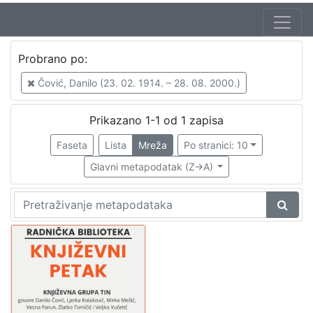
Autor
Probrano po:
Škunca, Stanislav
1
Čović, Danilo (23. 02. 1914. – 28. 08. 2000.)
Barčanec, Biserka
1
Čović, Danilo (23. 02. 1914. – 28. 08. 2000.)
1
Prikazano 1-1 od 1 zapisa
Torjanac, Zvonimir (14. 09. 1930. – 9. 09. 2014.)
1
Faseta
Lista
Mreža
Po stranici: 10
Glavni metapodatak (Z->A)
[
4
]
Izdavač
Knjižnice grada Zagreba
1