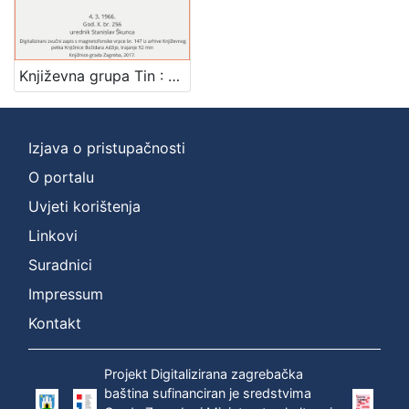
[
1
]
Književna grupa Tin : Književni petak, 4. 3. 1966. / govore Danilo Čović ... [et al.] ; sudjeluju Biserka Barčanec i Zvonko Torjanac ; urednik Stanislav Škunca
Mjesto
izdanja
Zagreb
1
Izjava o pristupačnosti
O portalu
Uvjeti korištenja
[
1
Linkovi
]
Suradnici
Nakladnička
Impressum
cjelina
Digitalizirana zagrebačka baština
1
Kontakt
Glasovi Književnog petka
1
Projekt Digitalizirana zagrebačka
baština sufinanciran je sredstvima