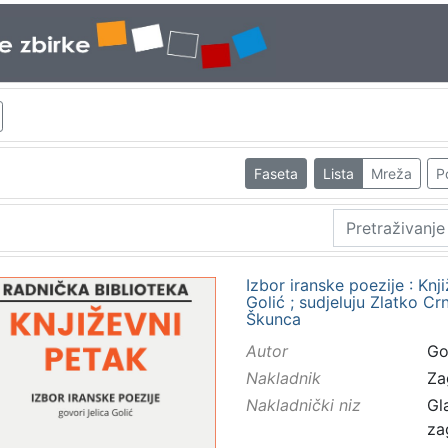
Faseta
Lista
Mreža
P
Izbor iranske poezije : Knji
Golić ; sudjeluju Zlatko Cr
Škunca
Autor
Go
Nakladnik
Za
Nakladnički niz
Gl
za