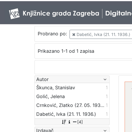
Probrano po:
Dabetić, Ivka (21. 11. 1936.)
Prikazano 1-1 od 1 zapisa
Autor
Škunca, Stanislav
1
Golić, Jelena
1
Crnković, Zlatko (27. 05. 1936. – 14. 02. 2012.)
1
Dabetić, Ivka (21. 11. 1936.)
1
[4]
Izdavač