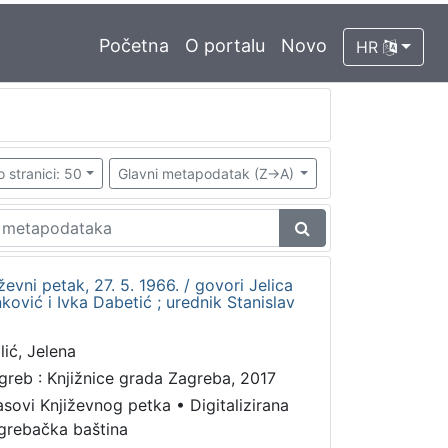
Početna
O portalu
Novo
HR
o stranici: 50
Glavni metapodatak (Z->A)
ževni petak, 27. 5. 1966. / govori Jelica
nković i Ivka Dabetić ; urednik Stanislav
lić, Jelena
greb : Knjižnice grada Zagreba, 2017
asovi Književnog petka
•
Digitalizirana
grebačka baština