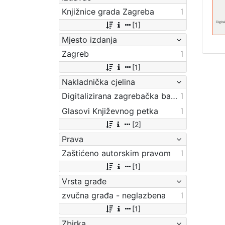
Knjižnice grada Zagreba
1
[1]
Mjesto izdanja
Zagreb
1
[1]
Nakladnička cjelina
Digitalizirana zagrebačka baština
1
Glasovi Književnog petka
1
[2]
Prava
Zaštićeno autorskim pravom
1
[1]
Vrsta građe
zvučna građa - neglazbena
1
[1]
Zbirka