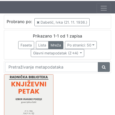
Autor
Probrano po:
Dabetić, Ivka (21. 11. 1936.)
Škunca, Stanislav
1
Golić, Jelena
1
Prikazano 1-1 od 1 zapisa
Crnković, Zlatko (27. 05. 1936. – 14. 02. 2012.)
1
Faseta
Lista
Mreža
Po stranici: 50
Dabetić, Ivka (21. 11. 1936.)
1
Glavni metapodatak (Z->A)
[
4
]
Izdavač
Knjižnice grada Zagreba
1