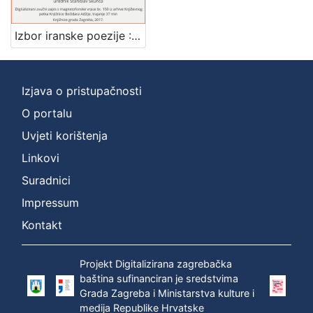
[
1
Izbor iranske poezije : Književni petak, 27. 5. 1966. / govori Jelica Golić ; sudjeluju Zlatko Crnković i Ivka Dabetić ; urednik Stanislav Škunca
]
Mjesto
izdanja
Izjava o pristupačnosti
Zagreb
1
O portalu
Uvjeti korištenja
Linkovi
[
1
Suradnici
]
Impressum
Nakladnička
Kontakt
cjelina
Digitalizirana zagrebačka baština
1
Projekt Digitalizirana zagrebačka
Glasovi Književnog petka
1
baština sufinanciran je sredstvima
Grada Zagreba i Ministarstva kulture i
medija Republike Hrvatske